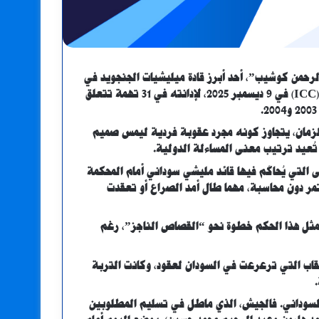
رحمن كوشيب”، أحد أبرز قادة ميليشيات الجنجويد في
دارفور، بالسجن لمدة 20 عاماً من قبل المحكمة الجنائية الدولية (ICC) في 9 ديسمبر 2025، لإدانته في 31 تهمة تتعلق
 الزمان، يتجاوز كونه مجرد عقوبة فردية ليمس صميم
تُعيد ترتيب معنى المساءلة الدولية.
ى التي يُحاكَم فيها قائد مليشي سوداني أمام المحكمة
تمر دون محاسبة، مهما طال أمد الصراع أو تعقدت
 يمثل هذا الحكم خطوة نحو “القصاص الناجز”، رغم
قاب التي ترعرعت في السودان لعقود، وكانت التربة
 السوداني. فالجيش، الذي ماطل في تسليم المطلوبين