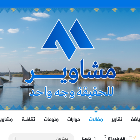
ياضة
تقارير
مقالات
حوارات
منوعات
ثقافــة
مشاويــر 
℃
31
بحث
الخرطوم
تابعنا