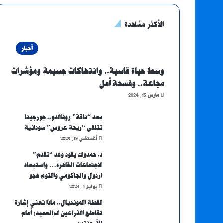
الأكثر مشاهدة
أخبار
وسط حياة قاسية.. وانتهاكات جسيمة ومؤشرات
مجاعة.. وفسحة أمل
مارس 15, 2024
بعد “ناقة” رونالدو.. جورجينا
تتلقى “ريحة عروس” سودانية
أغسطس 19, 2025
د. حمدوك يقود وفد “تقدم”
لاجتماعات القاهرة… واستبعاد
اردول والجاكومي والتوم هجو
يوليو 1, 2024
لقطة المونديال.. ماذا تعني إشارة
تقاطع الذراعين لـ(العميد) أمام