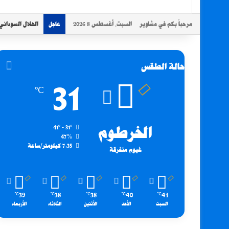
مرحباً بكم في مشاوير
السبت, أغسطس 8 2026
الهلال السوداني
عاجل
حالة الطقس
31
℃
الخرطوم
41º - 31º
47%
7.35 كيلومتر/ساعة
غيوم متفرقة
39
38
38
40
41
℃
℃
℃
℃
℃
السبت
الأحد
الأثنين
الثلاثاء
الأربعاء