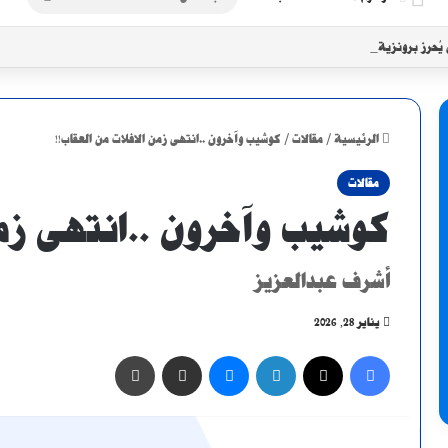
عن
 يُحرز برونزية سيكافا بثنائية في شباك الجاموس
الرئيسية
/
مقالات
/
كوشيب وآخرون ..انتهى زمن الافلات من العقاب!!
مقالات
كوشيب وآخرون ..انتهى زمن
أشرف عبدالعزيز
يناير 28, 2026
فيسبوك
X
لينكدإن
ماسنجر
مشاركة عبر البريد
طباعة