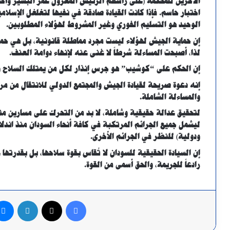
الآخرين للمحكمة (على رأسهم الرئيس المعزول عمر البشير وأحم
اختبار حاسم. فإذا كانت القيادة صادقة في نفيها لتغلغل الإسلامي
الوحيد هو التسليم الفوري وغير المشروط لهؤلاء المطلوبين.
إن حماية الجيش لهؤلاء ليست مجرد مماطلة قانونية، بل هي حماي
لذا، أصبحت المساءلة شرطاً لا غنى عنه لإنهاء دوامة العنف.
إن الحكم على “كوشيب” هو جرس إنذار لكل من يمتلك السلاح وي
إنه دعوة صريحة لقيادة الجيش والمجتمع الدولي للانتقال من مر
والمساءلة الشاملة.
لتحقيق عدالة حقيقية وشاملة، لا بد من التحرك على مسارين مت
ودولية) للنظر في الجرائم الأخرى.
إن السيادة الحقيقية للسودان لا تُقاس بقوة سلاحها، بل بقدرته
رادعاً للجريمة، والحق أسمى من القوة.
فيسبوك
X
لينكدإن