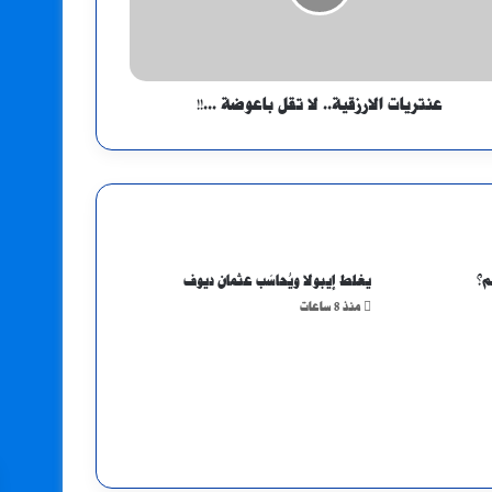
عنتريات الارزقية.. لا تقل باعوضة ...!!
م؟
يغلط إيبولا ويُحاسَب عثمان ديوف
منذ 8 ساعات