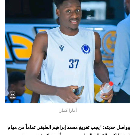
أمارا كمارا
وواصل حديثه: “يجب تفريغ محمد إبراهيم العليقي تماماً من مهام