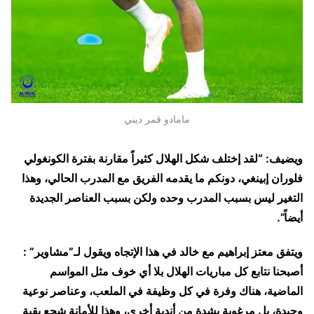
مامادو قمر ديني
ويضيف: “لقد إختلف شكل الهلال كثيراً مقارنة بفترة الكونغولي
فلوران إبينغي، دونكم ما يقدمه الفريق مع المدرب الحالي، وهذا
التغير ليس بسبب المدرب وحده ولكن بسبب العناصر الجديدة
أيضاً”.
ويتفق معتز إبراهيم مع خالد في هذا الإتجاه ويقول لـ”مشاوير” :
أصبحنا نتابع كل مباريات الهلال بلا أي خوف مثل المواسم
الماضية، هناك وفرة في كل وظيفة في الملعب، وعناصر نوعية
وجيدة، بل مرغوبة بشدة من أندية أخرى، وهذا للأمانة شجع بقية