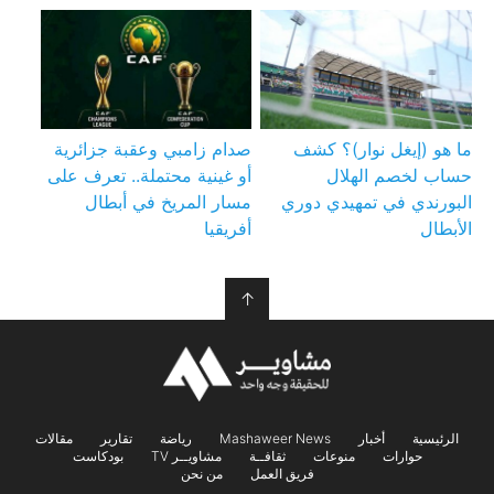
ما هو (إيغل نوار)؟ كشف
صدام زامبي وعقبة جزائرية
حساب لخصم الهلال
أو غينية محتملة.. تعرف على
البورندي في تمهيدي دوري
مسار المريخ في أبطال
الأبطال
أفريقيا
↑
الرئيسية
أخبار
Mashaweer News
رياضة
تقارير
مقالات
حوارات
منوعات
ثقافــة
مشاويــر TV
بودكاست
فريق العمل
من نحن