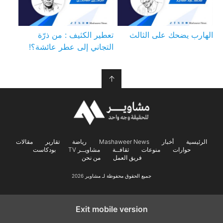
الهارب يضحك على الثالث
تعطير الكثيف : من ذرّة
التجاني إلى عطر عائشة؟!
↑
الرئيسية
أخبار
Mashaweer News
رياضة
تقارير
مقالات
حوارات
منوعات
ثقافــة
مشاويــر TV
بودكاست
فريق العمل
من نحن
جميع الحقوق محفوظة لـ مشاوير 2026
Exit mobile version