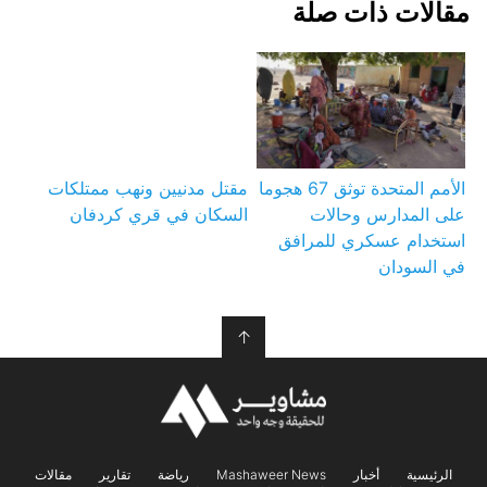
مقالات ذات صلة
الأمم المتحدة توثق 67 هجوما
مقتل مدنيين ونهب ممتلكات
على المدارس وحالات
السكان في قري كردفان
استخدام عسكري للمرافق
في السودان
↑
الرئيسية
أخبار
Mashaweer News
رياضة
تقارير
مقالات