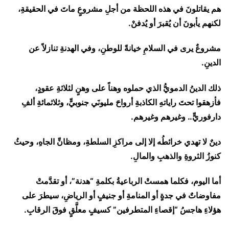
هم يقاتلونَ في هذه اللحظة من أجلِ مشروعٍ ماتَ في الحقيقةِ،
لكنهم يأبونَ أن يُقبرَ أو يُدفنْ.
مشروعٌ يرى في السلامِ خيانةً للوطنِ، وفي الهدنةِ تنازلاً عن
الدينِ.
ذلك الدينُ الدمويُّ الذي حملوه وهناً على وهنٍ لثلاثةِ عقودٍ،
فأزهقوا تحتَ راياتهِ الكاذبةِ أرواحَ مليونَي جنوبيٍّ، وثلاثمائةِ ألفِ
دارفوريٍّ.. وغيرهم وغيرهم.
دينٌ لا تهدي خرائطُه إلا إلى مراكزِ السلطةِ، ومظانِّ الجاهِ، وحيثُ
كنوزُ الثروةِ والذهبِ والمالِ.
أما اليوم، فكلما همستْ الرباعيةُ بكلمةِ “هدنة”، أو تقدَّمتْ
مفاوضاتٌ في جدةٍ أو المنامةِ أو جنيفٍ أو الرياضِ، سيطرَ على
هؤلاءِ هاجسُ “إقصاءِ المتطرفين” كسيفٍ معلَّقٍ فوقَ الرقابِ.