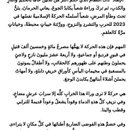
والكذبِ، ثم تركَ وراءهُ شعباً يكابدُ الجوعَ، يعاني الحرمانَ، يئنُّ
تحتَ وطأةِ المرضِ، شعباً أسلمتْه الحركةُ الإسلاميةُ نفسُها في
2023 للحربِ والتشردِ والنزوحِ، وورَّثتهُ خيباتٍ محبطةً، وخياناتٍ
مرَّةً كالعلقمِ.
المهم فإن هذه الحركة لا يهمُّها مصرعُ مائةٍ وخمسينَ ألفَ قتيلٍ
في قبورٍ فرديةٍ أو جماعيةٍ، ولا أربعةَ عشرَ مليونَ نازحٍ ولاجئٍ
يحملونَ وطنهم على ظهورهم كالحقائبِ، ولا أطفالٌ يموتونَ
بالمسغبةِ في مخيماتِ اليأسِ كأوراقِ خريفٍ ذابلةٍ، ولا أمهاتٌ
يحملنَ أشلاءَ أبنائهنَّ يكابدنَ الوجعَ.
هي حركةٌ لا ترى وراءَ هذا الخرابِ كلِّه إلا سرابَ عرشٍ مضاعٍ،
وفي نزيفِ كلِّ هذهِ الدماءِ وقوداً يشعلُ وعوداً قديمةً للترابي
وقطب والبنا.
وفي خضمِّ هذهِ الفوضى الضاربةِ أطنابَها في كلِّ مكانٍ لا يتراءى