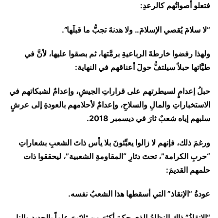
فتعلو أصواتُهم كالرعدِ:
“لا سلامَ يُقصي الإسلامَ.. ولا هدنةَ تجبُّ ما قبلَها”.
ولهذا رفضوا خارطةَ الرباعيةِ برمَّتها، ثم بصقوا عليها، لأنَّ في
طيَّاتها حبلاً سيلتفُّ حولَ أعناقهم في النهاية:
حبلُ إعدامٍ لسيطرتهم على قراراتِ الجيشِ، وإعدامٌ لشبكاتهم في
الاستخباراتِ والمالِ والسلاحِ، وإعدامٌ لأحلامهم بالعودةِ إلى عرشٍ
سلبهم إياه شعبٌ ثارَ في ديسمبر 2018.
ورغمَ ذلك، فإنهم لا زالوا يعبِّئونَ بلا يأس ذاتَ الشعبِ بشعاراتِ
“حربِ الكرامة”، تحتَ دثارِ “المقاومةِ الشعبية”، ليحققوا ذات
حلمهم القديمَ:
عودةُ “الإنقاذ” التي أسقطها هذا الشعبُ نفسه.
“الإنقاذُ” ذاك النظامُ الذي حكمَ أكثرَ من ثلاثينَ عاماً بالحديدِ والنارِ