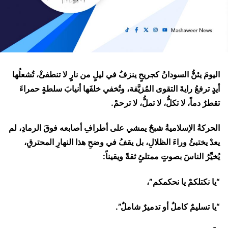
اليومَ يئنُّ السودانُ كجريحٍ ينزفُ في ليلٍ من نارٍ لا تنطفئْ، تُشعلُها
أيدٍ ترفعُ رايةَ التقوى المُزيَّفة، وتُخفي خلفَها أنيابَ سلطةٍ حمراءَ
تقطرُ دماً، لا تكلُّ، لا تملُّ، لا ترحمْ.
الحركةُ الإسلاميةُ شبحٌ يمشي على أطرافِ أصابعه فوقَ الرمادِ، لم
يعدْ يختبئُ وراءَ الظلالِ، بل يقفُ في وضحِ هذا النهارِ المحترقِ،
يُخيِّرُ الناسَ بصوتٍ ممتلئٍ ثقةً ويقيناً:
“يا نكتلكمْ يا نحكمكم”،
“يا تسليمٌ كاملٌ أو تدميرٌ شاملٌ”.