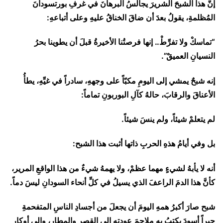
إنَّ هذا الشبحَ الشريرَ يجالسُ البرهانَ في غرفِ بورتسودانَ
المُظلمةِ، يقولُ بعدَ أن ضاقَ الخناقُ عليهِ وعلى أتباعهِ:
“تماسكْ ولا تفرِّطْ.. إنها فرصتُنا الأخيرةُ قبلَ أن يطوينا بحرُ
النسيانِ العميقْ”.
إنه شبحٌ يمشي إلى اليومِ مكبّاً على وجههِ، سادراً في غيِّهِ، يطأُ
الأعناقَ والرقابَ، حالهُ كآلِ البوربونِ تماماً:
لم يتعلمْ شيئاً، ولم ينسَ شيئاً.
بل وفي أيامُ هذهِ الحربِ ذاتها أثبت هذا الشبح:
أنه لا يأبهُ لشيءٍ مهما عظمْ، ولا يهمهُ شيءٌ من هذا الواقعِ المرير،
كأنَّ هذا الدمَ الراعفَ الذي يسيلُ في كلِّ أنحاء السودانِ ليسَ دماً.
شبح صارَ أكبرُ همهِ اليومَ أن يجعلَ من أجسادِ الناسِ المتفحمةِ
حبراً أسودَ يكتبُ به ملاحمَ عودتهِ إلى القصرِ والمطارِ، وإلى أوكارِ