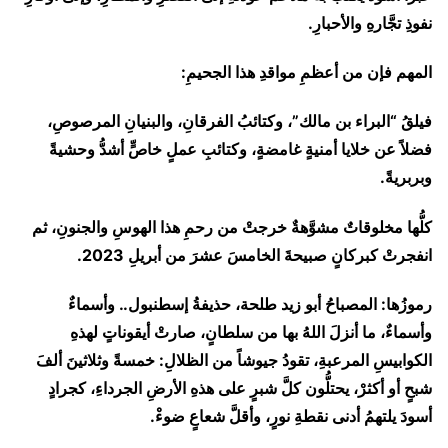
نفوذِ تجَّارهِ والأحبارِ.
المهم فإن من أعظمِ مواقدِ هذا الجحيمِ:
فيلقُ “البراء بن مالك”، وكتائبُ الفرقانِ، والبنيانِ المرصوصِ،
فضلاً عن خلايا أمنيةٍ غامضةٍ، وكتائبِ عملٍ خاصٍّ أشدُّ وحشيةً
وبربريةً.
كلُّها مخلوقاتٌ مشوَّهةٌ خرجتْ من رحمِ هذا الهوسِ والجنونِ، ثم
انفجرتْ كبركانٍ صبيحةَ الخامسَ عشرَ من أبريلِ 2023.
رموزُها: المصباحُ أبو زيد طلحة، حذيفةُ إسطنبول.. وأسماءٌ
وأسماءٌ، ما أنزلَ اللهُ بها من سلطانٍ، صارتْ أيقوناتٍ لهذهِ
الكوابيسِ المرعبةِ، تقودُ جيوشاً من الظلالِ: خمسةً وثلاثينَ ألفَ
شبحٍ أو أكثرْ، يحتلُّون كلَّ شبرٍ على هذهِ الأرضِ الجرداءِ، كجرادٍ
أسودَ يلتهمُ أدنى نقطةِ نورٍ، وأقلَّ شعاعٍ ضوءْ.