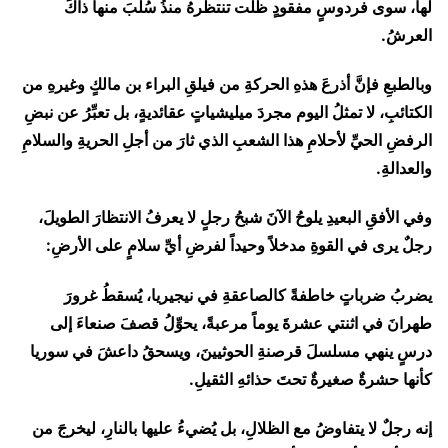
لها، سوى فردوسٍ مفقودٍ ظلَّت تنتظرهُ منذُ سُلبَ منها ذاكَ
العرشُ.
وبالطبعِ فإنَّ أذرعَ هذهِ الحركةِ من فيلقِ البراء بن مالكٍ وغيرهِ من
الكتائبِ، لا تمثلُ اليوم مجردَ ميليشياتٍ عقائديةٍ، بل تعبِّرُ عن نبضِ
الرفضِ الحيِّ لأحلامِ هذا الشعبِ الذي ثارَ من أجلِ الحريةِ والسلامِ
والعدالةِ.
وفي الأفقِ البعيدِ يلوحُ الآنَ شبحُ رجلٍ لا يعرفُ الانتظارَ الطويلَ،
رجلٌ يرى في القوةِ مدخلاً وحيداً لفرضِ أيِّ سلامٍ على الأرضِ:
يضربُ ضرباتٍ خاطفةً كالصاعقةِ في نيجيريا، يُسقطُ غرورَ
طهرانَ في اثنتي عشرةَ يوماً مرعبةً، يحوِّلُ قصفَ صنعاءَ إلى
درسٍ ينهي مسلسلَ قرصنةِ الحوثيينَ، ويسحقُ داعشَ في سوريا
كأنها حشرةٌ صغيرةٌ تحتَ حذائهِ الثقيلِ.
إنه رجلٌ لا يتفاوضُ مع الظلالِ، بل يُضيءُ عليها بالنارِ، ليخرجَ من