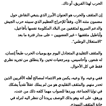
الحرب لهذا الفريق، أو ذاك.
إن المثقف والحرب هو العنوان الأبرز الذي ينبغي النقاش حول
مضمون متنه الآن، وفقاً للإحراج العظيم الذي سببته حرب الجيش
والدعم السريع لمثقفين من البلاد المكلومة نفسها بأفاعيل،
وأباطيل مثقفيها – غير العضويين – على مدار فترة ما بعد
“الاستغلال الوطني”.
والمثقف التقليدي المتجادل اليوم مع يوميات الحرب طبعاً إنسان،
له شعور، وأحاسيس، ومرجعيات تحيز، ولا ينطلق من تجريد نظري
فقط في كل الأحوال.
ففي وعيه، ولا وعيه، يكمن هم الانتماء لمصالح أهله الأقربين الذين
تحدر منهم. والمثقف التقليدي هو من لم يملك عقلاً نقدياً يشكك
في نوايا الجماعة، ويردها للصواب مهما كلفه ذلك من عنت،
ورهق، على انه وهو بذلك الوصف يريدنا أن ننظر اليه لنراه في
خانة المثقف النموذج.