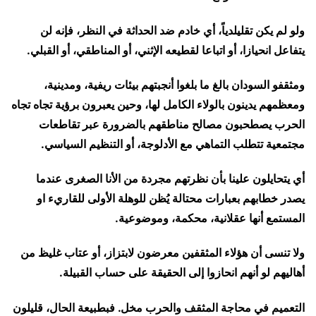
ولو لم يكن تقليلدياً، أي خادم ضد الحداثة في النظر، فإنه لن
يتفاعل انحيازا، أو اتباعا لقطيعه الإثني، أو المناطقي، أو القبلي.
ومثقفو السودان بالغ ما بلغوا أنجبتهم بيئات ريفية، ومدينية،
ومعظمهم يدينون بالولاء الكامل لها، وحين يعبرون برؤية تجاه تجاه
الحرب يصطحبون مصالح مناطقهم بالضرورة عبر تقاطعات
مجتمعية تتطلب التماهي مع الأدلوجة، أو التنظيم السياسي.
أي يتحايلون علينا بأن نظرتهم مجردة من الأنا الصغرى عندما
يصدر خطابهم بعبارات محتالة يُظن للوهلة الأولى للقاريء او
المستمع أنها عقلانية، محكمة، وموضوعية.
ولا تنسى أن هؤلاء المثقفين معرضون لابتزاز، أو عتاب غليظ من
أهاليهم لو أنهم انحازوا إلى الحقيقة على حساب القبيلة.
التعميم في محاجة المثقف والحرب مخل. فبطبيعة الحال، قليلون