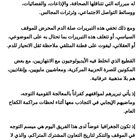
له مبرراته التي تتناقلها الصحافة، والإذاعات، والفضائيات،
ووسائط التواصل الاجتماعي، وثرثرات المجالس.
ومع ذلك تخفي هذه التبريرات صلة الدم المحرض للموقف
السياسي، أو تتغلف هذه التبريرات بما تحتال به على الموضوعي،
أو العقلاني، ليفوت على فطنة المتلقي ملاحظة ثقل الانحياز للدم.
القطيع الذي انخلط فيه الأيديولوجيون مع الانتهازيين، مع بعض
المكونين للصرة الحزبية المركزية، ومعاشيين مايويين، وإنقاذيين،
هم بلا مذهبية عرفانية.
إذ يأتي تبريرهم لمواقفهم كفراناً بالمعالجة القومية التوجه،
وماضيهم الإيجابي في التجاذب معها أثناء لحظات مراكمة الكفاح
العام.
إذ تكون الجغرافيا عوضاً لدى هذا الفريق اليوم هي ميسم التوجه
في الموقف والتنكر لتاريخ التعاون المشترك المتراكم، والذي لا