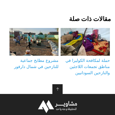
مقالات ذات صلة
حملة لمكافحة الكوليرا في
مشروع مطابخ جماعية
مناطق تجمعات اللاجئين
للنازحين في شمال دارفور
والنازحين السودانيين
↑