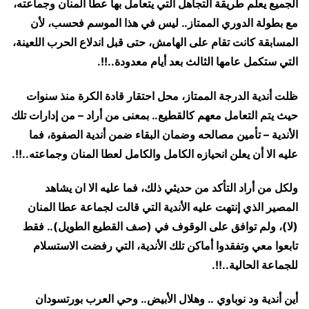
الجميع يعلم طريقة التجاهل التي يتعامل بها عطا المنان وجماعته،
مع بطولة الدوري الممتاز.. ليس في هذا الموسم فحسب، لأن
المسابقة كانت تقام على الهامش، حتى قبل اندلاع الحرب اللعينة،
التي ستكمل عامها الثالث بعد أيام معدودة..!!.
ظلت أندية الدرجة الممتاز، محل احتقار قادة الكرة منذ سنوات
حيث يتم التعامل معهم كالقطيع.. بمعنى من أراد – من إدارات تلك
الأندية – تأمين مصالحه وضمان البقاء ضمن أندية الصفوة، فما
عليه الا أن يعلن انحيازه الكامل والكامل لعطا المنان وجماعته..!!.
ولكل من أراد التأكد من حديثي ذلك، فما عليه الا ان يشاهد
المصير الذي إنتهت عليه الأندية التي قالت لجماعة عطا المنان
(لا)، ولم توافق على الوقوف في (صف القطيع الطويل).. فقط
تابعوا معي وتفقدوا أماكن تلك الأندية، التي رفضت الاستسلام
للجماعة الحالية..!!.
أين أندية ود نوباوي .. وهلال الأبيض.. وحي العرب بورتسودان