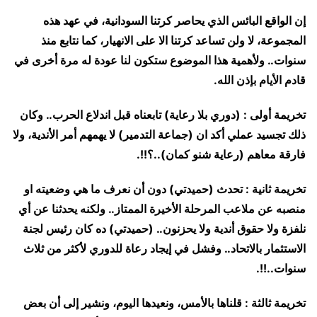
إن الواقع البائس الذي يحاصر كرتنا السودانية، في عهد هذه
المجموعة، لا ولن تساعد كرتنا الا على الانهيار، كما نتابع منذ
سنوات.. ولأهمية هذا الموضوع ستكون لنا عودة له مرة أخرى في
قادم الأيام بإذن الله.
تخريمة أولى : (دوري بلا رعاية) تابعناه قبل اندلاع الحرب.. وكان
ذلك تجسيد عملي أكد ان (جماعة التدمير) لا يهمهم أمر الأندية، ولا
فارقة معاهم (رعاية شنو كمان)..؟!!.
تخريمة ثانية : تحدث (حميدتي) دون أن نعرف ما هي وضعيته او
منصبه عن ملاعب المرحلة الأخيرة الممتاز.. ولكنه يحدثنا عن أي
نلفزة ولا حقوق أندية ولا يحزنون.. (حميدتي) ده كان رئيس لجنة
الاستثمار بالاتحاد.. وفشل في إيجاد رعاة للدوري لأكثر من ثلاث
سنوات..!!.
تخريمة ثالثة : قلناها بالأمس، ونعيدها اليوم، ونشير إلى أن بعض