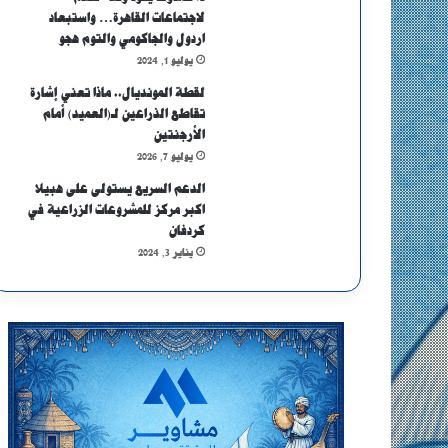
لاجتماعات القاهرة… واستبعاد
اردول والجاكومي والتوم هجو
يوليو 1, 2024
لقطة المونديال.. ماذا تعني إشارة
تقاطع الذراعين لـ(العميد) أمام
الأرجنتين
يوليو 7, 2026
الدعم السريع يستولى على هبيلا
اكبر مركز للمشروعات الزراعية في
كردفان
يناير 3, 2024