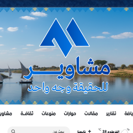
ياضة
تقارير
مقالات
حوارات
منوعات
ثقافــة
مشاويــر 
℃
38
بحث
الخرطوم
تابعنا