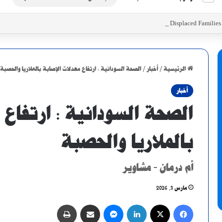
عن
Initiatives to Support Food Security for Displaced Familie
الرئيسية
/
أخبار
/
الصحة السودانية : ارتفاع معدلات الإصابة بالملاريا والحصبة
أخبار
الصحة السودانية : ارتفاع 
بالملاريا والحصبة
أم درمان - مشاوير
مارس 3, 2026
فيسبوك
X
لينكدإن
ماسنجر
مشاركة عبر البريد
طباعة