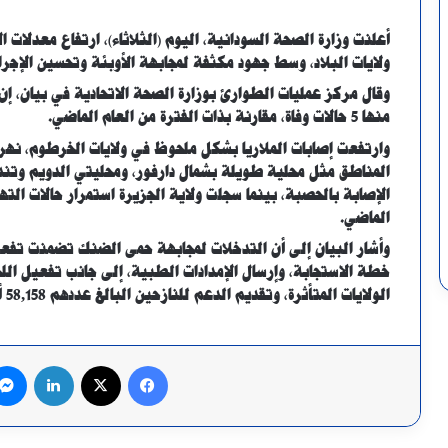
أعلنت وزارة الصحة السودانية، اليوم (الثلاثاء)، ارتفاع معدلات
ولايات البلاد، وسط جهود مكثفة لمجابهة الأوبئة وتحسين الإجراء
منها 5 حالات وفاة، مقارنة بذات الفترة من العام الماضي.
وارتفعت إصابات الملاريا بشكل ملحوظ في ولايات الخرطوم، نهر
المناطق مثل محلية طويلة بشمال دارفور، ومحليتي الدويم وتن
الماضي.
وأشار البيان إلى أن التدخلات لمجابهة حمى الضنك تضمنت تفعي
خطة الاستجابة، وإرسال الإمدادات الطبية، إلى جانب تفعيل اللج
الولايات المتأثرة، وتقديم الدعم للنازحين البالغ عددهم 58,158 أسرة بما يعادل 227,519 فرداً.
فيسبوك
X
لينكدإن