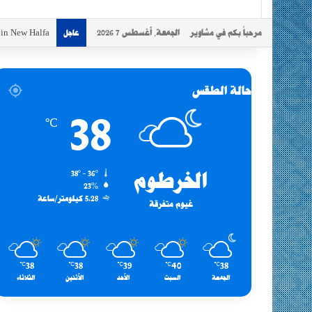
مرحباً بكم في مشاوير
الجمعة, أغسطس 7 2026
s in New Halfa
عاجل
حالة الطقس
38
℃
الخرطوم
38º - 36º
23%
5.28 كيلومتر/ساعة
غيوم متفرقة
38
38
39
40
38
℃
℃
℃
℃
℃
الجمعة
السبت
الأحد
الأثنين
الثلاثاء