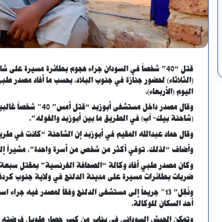
قتل “40” شخصاً في السودان جراء هجوم بطائرة مسيرة ع
(الثلاثاء) لحضور جنازة في جنوب البلاد، بحسب ما أفاد مصدر 
اليوم (الأربعاء).
وقال مصدر داخل مستشفى
(شاحنة بيك- آب) في الطريق ما بين أبوزبد والفوله”.
وقال حماد عبدالله المقيم في أبوزبد إن الشاحنة “كانت في طري
وأضاف “لذلك، توفي أكثر من شخص من أسرة واحدة”، مشيراً إلى 
وكان مصدر طبي أفاد وكالة “الصحافة الفرنسية” بمقتل سبعة 
ضربات بطائرات مسيرة على مدينة الدلنج في ولاية جنوب كردفا
ونُقِل” 13″ جريحاً إلى مستشفى الدلنج وفقاً لمصدر فيه جر
أحد السكان للوكالة.
وتمكن الجيش السوداني في يناير من كسر حصار طويل فرضته قو