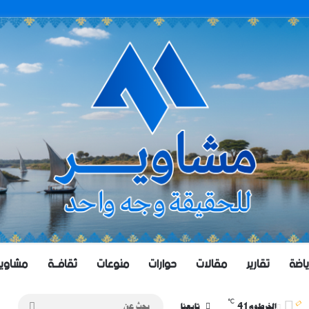
ياضة
تقارير
مقالات
حوارات
منوعات
ثقافــة
مشاويــر 
℃
41
بحث
الخرطوم
تابعنا