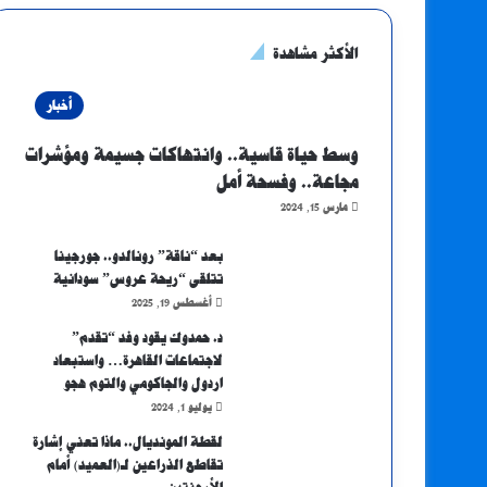
الأكثر مشاهدة
أخبار
وسط حياة قاسية.. وانتهاكات جسيمة ومؤشرات
مجاعة.. وفسحة أمل
مارس 15, 2024
بعد “ناقة” رونالدو.. جورجينا
تتلقى “ريحة عروس” سودانية
أغسطس 19, 2025
د. حمدوك يقود وفد “تقدم”
لاجتماعات القاهرة… واستبعاد
اردول والجاكومي والتوم هجو
يوليو 1, 2024
لقطة المونديال.. ماذا تعني إشارة
تقاطع الذراعين لـ(العميد) أمام