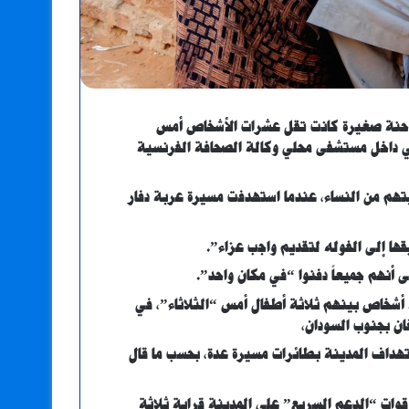
لى شاحنة صغيرة كانت تقل عشرات الأشخاص أمس
طبي داخل مستشفى محلي وكالة الصحافة الفرنسية
 أبوزبد “قتل أمس” 40″ شخصاً غالبيتهم من النساء، عندما استهدفت مسيرة عربة دفار
قها إلى الفوله لتقديم واجب عزاء”.
أنهم جميعاً دفنوا “في مكان واحد”.
أشخاص بينهم ثلاثة أطفال أمس “الثلاثاء”، في
ن بجنوب السودان،
اء استهداف المدينة بطائرات مسيرة عدة، بحسب ما قال
ات “الدعم السريع” على المدينة قرابة ثلاثة