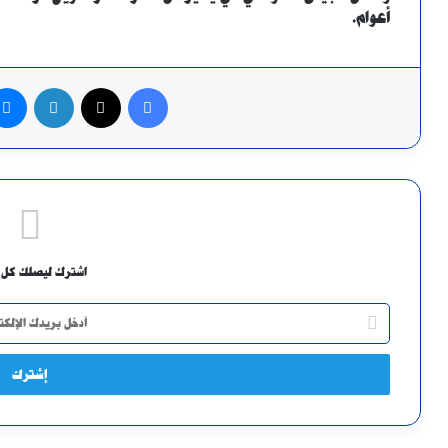
أعوام.
فيسبوك
X
لينكدإن
اشترك ليصلك كل 
أدخل
بريدك
الإلكتروني