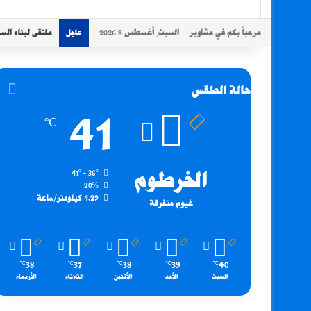
مرحباً بكم في مشاوير
السبت, أغسطس 8 2026
ملتقى لبناء السل
عاجل
حالة الطقس
41
℃
الخرطوم
41º - 36º
20%
4.29 كيلومتر/ساعة
غيوم متفرقة
38
37
38
39
40
℃
℃
℃
℃
℃
السبت
الأحد
الأثنين
الثلاثاء
الأربعاء