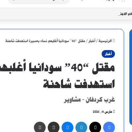
عن
ام الاجتماعي في النيل الأزرق
الرئيسية
/
أخبار
/
مقتل “40” سودانيا أغلبهم نساء بمسيرة استهدفت شاحنة
أخبار
مقتل “40” سودانيا أ
استهدفت شاحنة
غرب كردفان - مشاوير
مارس 11, 2026
فيسبوك
X
لينكدإن
ماسنجر
مشاركة عبر البريد
طباعة