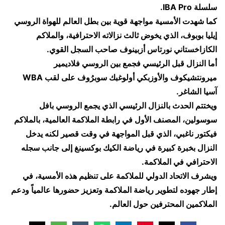
سلسلة IBA Pro.
كما شهدت الأمسية مواجهة قوية بين بطل العالم للهواة الروسي
إيليا بوبوف، الذي يخوض ثالث نزالاته الاحترافية، والملاكم
الكازاخستاني نورتاس أزبينوف صاحب السجل القوي.
أما النزال قبل الرئيسي فجمع بين الروسي فلاديمير
ميرونتشيكوف والأوزبكي أولوغبك سوبرُوف على لقب WBA
آسيا الشاغر.
ويختتم الحدث بالنزال الرئيسي الذي يجمع الروسي بافل
سوسولين، المصنف الأول في رابطة الملاكمة العالمية، بالملاكم
فيكتور ناغبي، الذي قبل المواجهة في وقت قصير لكنه يدخل
النزال بخبرة كبيرة في رياضة الكيك بوكسينغ إلى جانب سجله
الاحترافي في الملاكمة.
ويشرف الاتحاد الدولي للملاكمة على تنظيم هذه الأمسية، في
إطار جهوده لتطوير رياضة الملاكمة وتعزيز حضورها عالمياً ودعم
الملاكمين المحترفين حول العالم.