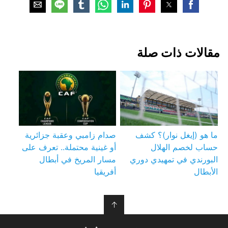
مقالات ذات صلة
ما هو (إيغل نوار)؟ كشف
صدام زامبي وعقبة جزائرية
حساب لخصم الهلال
أو غينية محتملة.. تعرف على
البورندي في تمهيدي دوري
مسار المريخ في أبطال
الأبطال
أفريقيا
↑