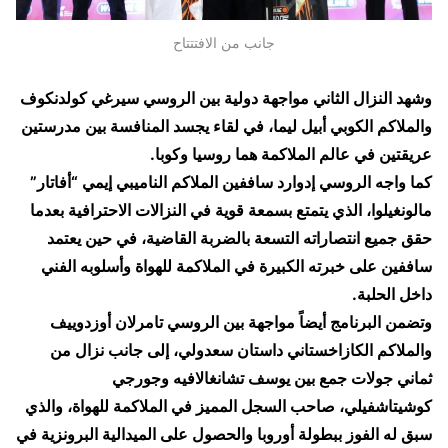
جانب من الافتتتاح
وشهد النزال الثاني مواجهة دولية بين الروسي سيرغي كولدنكوف
والملاكم الكوبي أبيل ليما، في لقاء يجسد المنافسة بين مدرستين
عريقتين في عالم الملاكمة هما روسيا وكوبا.
كما واجه الروسي إدوارد ساففين الملاكم الناميبي إيمي “أفاتار”
مالونغيلوا، الذي يتمتع بسمعة قوية في النزالات الاحترافية بعدما
حقق جميع انتصاراته التسعة بالضربة القاضية، في حين يعتمد
ساففين على خبرته الكبيرة في الملاكمة للهواة وأسلوبه الفني
داخل الحلبة.
وتضمن البرنامج أيضاً مواجهة بين الروسي تامرلان أوزدوييف
والملاكم الكازاخستاني داستان سعدولي، إلى جانب نزال من
ثماني جولات جمع بين يوسف تشانغالافيه وجورجي
كوشيتاشفيلي، صاحب السجل المميز في الملاكمة للهواة، والذي
سبق له الفوز ببطولة أوروبا والحصول على الميدالية البرونزية في