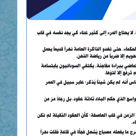
ً، لا يحتاج المرء إلى كثير عناء كي يجد نفسه في قلب
حكماء، حتى تغدو الذاكرة العامة نهراً قديماً يحمل
هويم إلا ضرباً من رياضة الذهن.
اضي ببراءة مفاجئة، يكتفي السودانيون بابتسامة
ُرفع إلا لتوّها.
اس أنه لم يكن شيئاً يُذكر؛ عابر سبيل في الممر
واسع الذي حكم البلاد ثلاثة عقود، بل رجلاً مرّ من
الزمن في قلب العاصفة؛ كأن العقود الثقيلة لم تكن
ء.
ح ما يفعله مصباح يُشعل فجأة في قاعةٍ ظلت دهراً