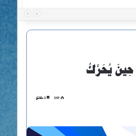
حِينَ يُحَرَّكُ
249
2 دقائق