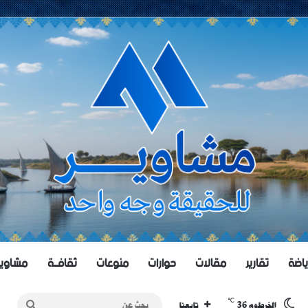
ياضة
تقارير
مقالات
حوارات
منوعات
ثقافــة
مشاويــر 
℃
36
بحث
الخرطوم
تابعنا