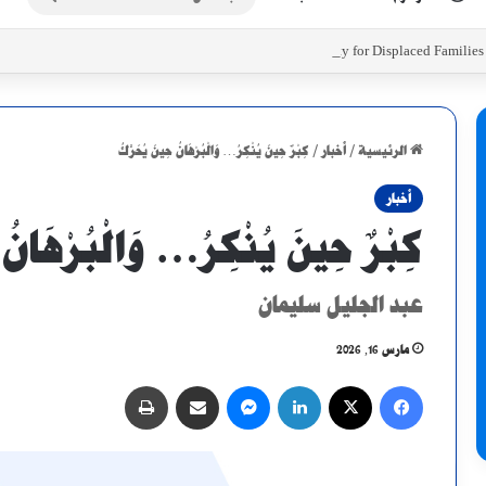
عن
Initiatives to Support Food Security for Displaced Familie
الرئيسية
/
أخبار
/
كِبْرٌ حِينَ يُنْكِرُ… وَالْبُرْهَانُ حِينَ يُحَرَّكُ
أخبار
كِبْرٌ حِينَ يُنْكِرُ… وَالْبُرْهَانُ 
عبد الجليل سليمان
مارس 16, 2026
فيسبوك
X
لينكدإن
ماسنجر
مشاركة عبر البريد
طباعة