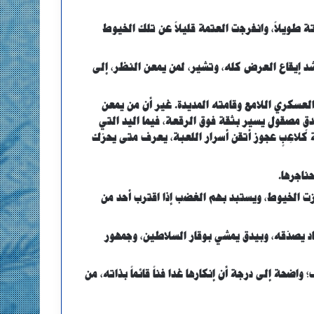
 طويلاً، وانفرجت العتمة قليلاً عن تلك الخيوط
د إيقاع العرض كله، وتشير، لمن يمعن النظر، إلى
العسكري اللامع وقامته المديدة. غير أن من يمعن
مصقول يسير بثقة فوق الرقعة، فيما اليد التي
اعِبٍ عجوز أتقن أسرار اللعبة، يعرف متى يحرّك
ناجرها.
زت الخيوط، ويستبد بهم الغضب إذا اقترب أحد من
اد يصدّقه، وبيدق يمشي بوقار السلاطين، وجمهور
واضحة إلى درجة أن إنكارها غدا فناً قائماً بذاته، من