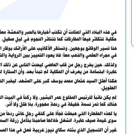
في هذه البلاد التي اعتادت أن تكتب أخبارها بالحبر والدهشة معا
حكاية تتكاثر فيها المفارقات كما تتناثر النجوم في ليلٍ صقيل.
هنا تسير الوقائع بوجهين، وتستقر الأكاذيب على الأرائك بوقار ال
في مجراه الطمي والذهب معاً؛ فلا يعود التمييز بين الرواية والت
ولذلك، حين يخرج رجل من قلب الماضي ليحدث الناس عن ذلك الم
عابرة؛ ابتسامة من يعرف أن الحكاية لم تبدأ بعد، وأن الستارة لم ت
هكذا أطَلَّ السيد عثمان محمد يوسف كبر على المشهد، ليخبر الن
الطويل.
لم يكن نائباً للرئيس المخلوع عمر البشير، ولا ركناً في البيت ال
هناك كما تمرّ نسمة خفيفة في ردهةٍ مهجورة، بلا ظلّ ولا أثر.
يا لهذه الطهارة التي هبطت فجأة على كتفي رجلٍ عاش ردحاً من 
سوى غيمة صيف عابرة، انشغل خلالها صاحبنا بتأمل زرقة السما
غير أن التسجيل الذي بثته سكاي نيوز عربية فعل في هذا المسر