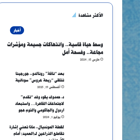
الأكثر مشاهدة
أخبار
وسط حياة قاسية.. وانتهاكات جسيمة ومؤشرات
مجاعة.. وفسحة أمل
مارس 15, 2024
بعد “ناقة” رونالدو.. جورجينا
تتلقى “ريحة عروس” سودانية
أغسطس 19, 2025
د. حمدوك يقود وفد “تقدم”
لاجتماعات القاهرة… واستبعاد
اردول والجاكومي والتوم هجو
يوليو 1, 2024
لقطة المونديال.. ماذا تعني إشارة
تقاطع الذراعين لـ(العميد) أمام