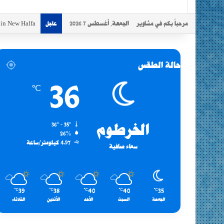
مرحباً بكم في مشاوير
الجمعة, أغسطس 7 2026
s in New Halfa
عاجل
حالة الطقس
36
℃
الخرطوم
36º - 35º
26%
4.97 كيلومتر/ساعة
سماء صافية
39
38
40
40
35
℃
℃
℃
℃
℃
الجمعة
السبت
الأحد
الأثنين
الثلاثاء