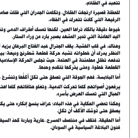
تتعبد في الظلام.
للحظةٍ قصيرة ارتجفت الظلال، وتكلمت الجدران التي ظلت صامتة
الرفيعة التي كانت تتحرك في الخفاء.
خيوط دقيقة بالكاد تراها العين، لكنها تمسك أطراف الدمى وتش
اليد الهادئة التي تدير المشهد بصبرٍ بارد من وراء الستار.
وهناك، في قلب الخشبة، يقف الجنرال عبد الفتاح البرهان بزيه 
النظر يدرك أن خطواته تشبه حركة قطعة شطرنج وديعة؛ بيدقٍ 
تدفعه تظل مطمئنة في العتمة، حيث تجلس الحركة الإسلامية كل
القطعة خطوة، ومتى يتركها تتقدم وحدها.
أما البلابسة، فهم الجوقة التي تصفق حتى تكلَّ أكفُّها وتنشرخ ح
يرفعون أصواتهم كلما تحركت الدمية، وتعلو هتافاتهم كلما اهت
الحبال التي تمسك العرض بأسره.
وهكذا تمضي الحكاية في هذه البلاد؛ عرّاف ينسج إنكاره حتى يك
يصفق حتى توشك الأكف أن تكلّ.
أما الحقيقة، فتقف في منتصف المسرح، عاريةً وباردة كحدّ السيف؛ 
فنون البلاغة السياسية في السودان.