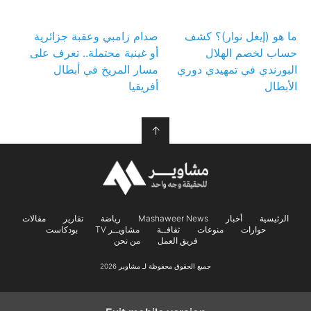
ما هو (إيغل نوار)؟ كشف
صدام زامبي وعقبة جزائرية
حساب لخصم الهلال
أو غينية محتملة.. تعرف على
البورندي في تمهيدي دوري
مسار المريخ في أبطال
الأبطال
أفريقيا
↑
الرئيسية
أخبار
Mashaweer News
رياضة
تقارير
مقالات
حوارات
منوعات
ثقافــة
مشاويــر TV
بودكاست
فريق العمل
من نحن
جميع الحقوق محفوظة لـ مشاوير 2026