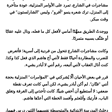
مشاجرات في الشارع، تمرد على الأوامر المنزلية، عودة متأخرة
إلى المنزل، ترك شعره ينمو “آفرو”، ولبس “الشارلستون” في
وقت مبكر.
ووجدتُ الطريق ممهَّدًا أمامي لأفعل كل ما فعله، ونال عليه عقابًا
أو صُنِّف بسببه متمردًا.
وكانت مشاجرات الشارع تتحول من فردية إلى أسرية؛ فأتعرض
للضرب والمطاردة أحيانًا فقط لأنني أخ هاشم الذي فعل كذا وكذا.
كنت أنال العقاب لأنني أتبعه، رغم أنني لا أبادر بشيء.
قرر في بعض الأحيان ألّا يُشركني في “المؤامرات” المنزلية بحجة
أنني “فتّان”. لم أكن أبادر بشيء، لكن أمي كانت تعرف نقطة
ضعفي: لا أستطيع أن أخفي شيئًا. كانت تأخذني إلى الغرفة وتغلق
الباب، فأرتبك وأتلعثم وأفسد الخطة التي أعدّها هاشم.
دخلتُ المدرسة الابتدائية والمتوسطة نفسيهما اللتين درس فيهما،