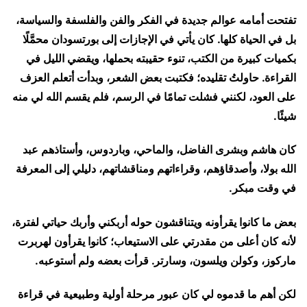
تفتحت أمامه عوالم جديدة في الفكر والفن والفلسفة والسياسة،
بل في الحياة كلها. كان يأتي في الإجازات إلى بورتسودان محمَّلًا
بكميات كبيرة من الكتب، تنوء حقيبته بحملها، ويقضي الليل في
القراءة. حاولتُ تقليده؛ فكتبت بعض الشعر، وبدأت أتعلم العزف
على العود، لكنني فشلت تمامًا في الرسم، فلم يقسم الله لي منه
شيئًا.
كان هاشم وبشرى الفاضل، والماحي، وباردوس، وأستاذهم عبد
الله بولا، وأصدقاؤهم، وقراءاتهم ومناقشاتهم، دليلي إلى المعرفة
في وقت مبكر.
بعض ما كانوا يقرأونه ويتناقشون حوله أربكني وأربك حياتي لفترة،
لأنه كان أعلى من مقدرتي على الاستيعاب؛ كانوا يقرأون لهربرت
ماركوز، وكولن ويلسون، وسارتر. قرأت بعضه ولم أستوعبه.
لكن أهم ما قدموه لي كان عبور مرحلة أولية وطبيعية في قراءة