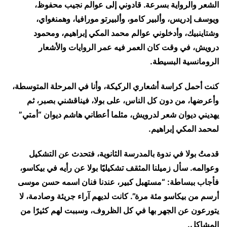
الشعر والرواية بسرعة. قادوني إلى عوالم نجيب محفوظ،
ويوسف إدريس، وألبير كامو، وألبيرتو مورافيا، وهمنغواي،
وشتاينبيك، وأدخلوني عوالم محمد المكي إبراهيم، ومحمود
درويش، في وقت كان العمر فيه عمر الروايات والأشعار
الرومانسية البسيطة.
كنت أحمل كراسة أشعاري الركيكة، وأنا في المرحلة المتوسطة،
وأعرضها، من دون كل الناس، على بولا، فيناقشني بصبر، ثم
يهديني ديوان شعر لدرويش، مثلما أعطاني هاشم ديوان “أمتي”
لمحمد المكي إبراهيم.
قدمتُ بولا في ندوة بالمدرسة الثانوية، فتحدث عن التشكيل
وعوالمه. سأل زميلنا المثقف تشكيليًا بولا عن رأيه في بيكاسو،
فأجاب ببساطة: “مستهبل كبير، عندنا فنان اسمه حسن موسى
أرسم من بيكاسو مئة مرة”. كانت لديهم آراء جريئة وصادمة، لا
يتورعون عن الجهر بها في كل الظروف، وسببت لهم كثيرًا من
المشاكل.