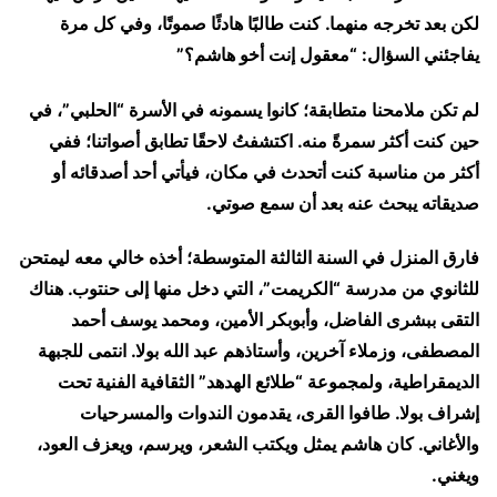
لكن بعد تخرجه منهما. كنت طالبًا هادئًا صموتًا، وفي كل مرة
يفاجئني السؤال: “معقول إنت أخو هاشم؟”
لم تكن ملامحنا متطابقة؛ كانوا يسمونه في الأسرة “الحلبي”، في
حين كنت أكثر سمرةً منه. اكتشفتُ لاحقًا تطابق أصواتنا؛ ففي
أكثر من مناسبة كنت أتحدث في مكان، فيأتي أحد أصدقائه أو
صديقاته يبحث عنه بعد أن سمع صوتي.
فارق المنزل في السنة الثالثة المتوسطة؛ أخذه خالي معه ليمتحن
للثانوي من مدرسة “الكريمت”، التي دخل منها إلى حنتوب. هناك
التقى ببشرى الفاضل، وأبوبكر الأمين، ومحمد يوسف أحمد
المصطفى، وزملاء آخرين، وأستاذهم عبد الله بولا. انتمى للجبهة
الديمقراطية، ولمجموعة “طلائع الهدهد” الثقافية الفنية تحت
إشراف بولا. طافوا القرى، يقدمون الندوات والمسرحيات
والأغاني. كان هاشم يمثل ويكتب الشعر، ويرسم، ويعزف العود،
ويغني.