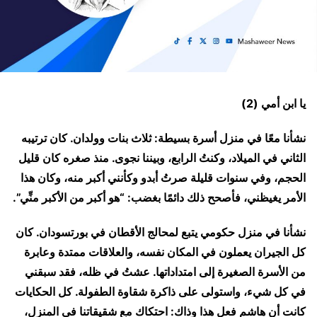
يا ابن أمي (2)
نشأنا معًا في منزل أسرة بسيطة: ثلاث بنات وولدان. كان ترتيبه
الثاني في الميلاد، وكنتُ الرابع، وبيننا نجوى. منذ صغره كان قليل
الحجم، وفي سنوات قليلة صرتُ أبدو وكأنني أكبر منه، وكان هذا
الأمر يغيظني، فأصحح ذلك دائمًا بغضب: “هو أكبر من الأكبر منِّي”.
نشأنا في منزل حكومي يتبع لمحالج الأقطان في بورتسودان. كان
كل الجيران يعملون في المكان نفسه، والعلاقات ممتدة وعابرة
من الأسرة الصغيرة إلى امتداداتها. عشتُ في ظله، فقد سبقني
في كل شيء، واستولى على ذاكرة شقاوة الطفولة. كل الحكايات
كانت أن هاشم فعل هذا وذاك: احتكاك مع شقيقاتنا في المنزل،