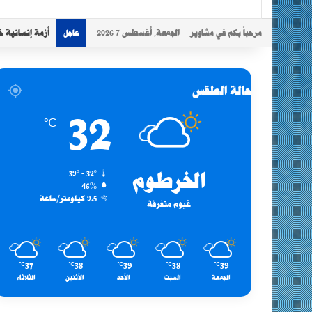
مرحباً بكم في مشاوير
الجمعة, أغسطس 7 2026
أزمة إنسانية خ
عاجل
حالة الطقس
32
℃
الخرطوم
39º - 32º
46%
9.5 كيلومتر/ساعة
غيوم متفرقة
37
38
39
38
39
℃
℃
℃
℃
℃
الجمعة
السبت
الأحد
الأثنين
الثلاثاء