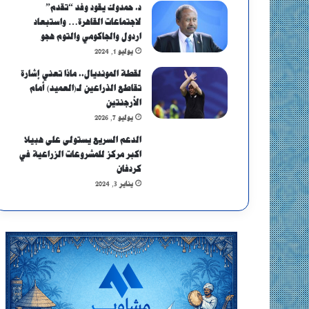
د. حمدوك يقود وفد “تقدم”
لاجتماعات القاهرة… واستبعاد
اردول والجاكومي والتوم هجو
يوليو 1, 2024
لقطة المونديال.. ماذا تعني إشارة
تقاطع الذراعين لـ(العميد) أمام
الأرجنتين
يوليو 7, 2026
الدعم السريع يستولى على هبيلا
اكبر مركز للمشروعات الزراعية في
كردفان
يناير 3, 2024