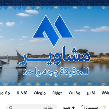
ياضة
تقارير
مقالات
حوارات
منوعات
ثقافــة
مشاويــر 
℃
32
بحث
الخرطوم
تابعنا