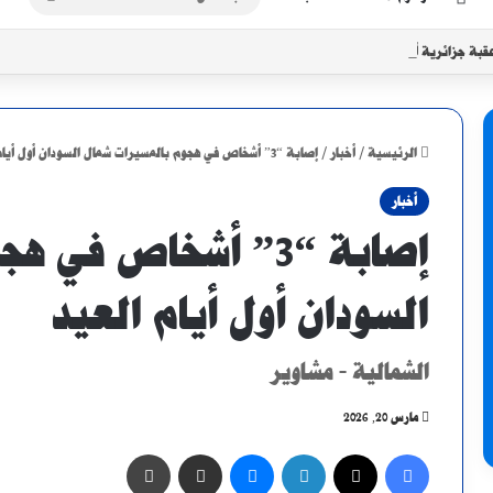
عن
قبة جزائرية أو غينية محتملة.. تعرف على مسار المريخ في أبطال أفريقيا
الرئيسية
/
أخبار
/
إصابة “3” أشخاص في هجوم بالمسيرات شمال السودان أول أيام العيد
أخبار
إصابة “3” أشخاص في
السودان أول أيام العيد
الشمالية - مشاوير
مارس 20, 2026
فيسبوك
X
لينكدإن
ماسنجر
مشاركة عبر البريد
طباعة