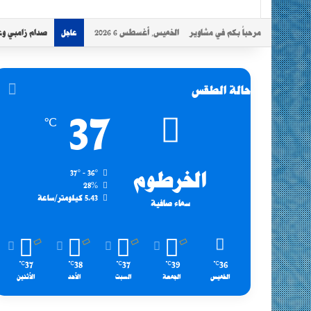
مرحباً بكم في مشاوير
الخميس, أغسطس 6 2026
صدام زامبي وع
عاجل
حالة الطقس
37
℃
الخرطوم
37º - 36º
28%
5.43 كيلومتر/ساعة
سماء صافية
37
38
37
39
36
℃
℃
℃
℃
℃
الخميس
الجمعة
السبت
الأحد
الأثنين