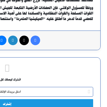
كعادتها، تستهدف الأعيان المدنية؛ لزرع الهلع والخوف في قلوب
ووفقاً للمسؤول الولائي، فإن المضادات الأرضية التابعة للجيش ا
القوات المسلحة والقوات النظامية والمساندة لها على أهبة الاس
للمضي قدماً لدحر ما أطلق عليه “الميليشيا المتمردة” واستئصاله
فيسبوك
X
لينكدإن
اشترك ليصلك كل 
أدخل
بريدك
الإلكتروني