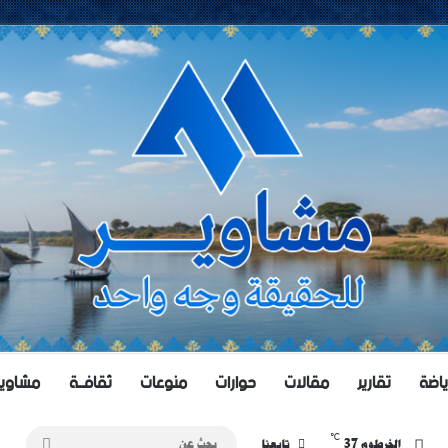
ياضة
تقارير
مقالات
حوارات
منوعات
ثقافــة
مشاويــر 
℃
37
بحث
الخرطوم
تابعنا