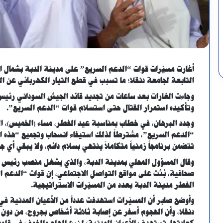
أغارت مسيّرات قوات “الدعم السريع” على مدينة الدبة بشمال
التابعة لجامعة دنقلا؛ ما تسبب في قطع التيار الكهربائي عن ا
وجاءت الغارات بعد ساعات من تجديد قائد الجيش السوداني رئيس
وتأكيده استمرار القتال حتى استسلام قوات “الدعم السريع”.
وجدد البرهان، في خطاب بمناسبة عيد الفطر، مساء (الخميس)، التأ
“الدعم السريع”، مشترطاً لذلك استيفاء انسحاب وتجميع “هذه ال
تتضمن برنامجاً زمنياً متكاملاً ينتهي بسلام دائم، ولا يبقي أي
وقال المسؤول المحلي بمدينة الدبة، والذي يشغل منصب رئيس ل
صحافية، بُثت على مواقع التواصل الاجتماعي، إن قوات “الدعم 
الفطر مدينة الدبة بعدد من المسيّرات الاستراتيجية.
وأوضح صابر أن المسيّرات استهدفت عدداً من الأعيان المدنية في
دنقلا، وأن الهجوم أسفر عن إصابة ثلاثة أشخاص بجروح، من دون