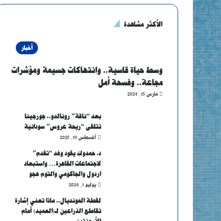
الأكثر مشاهدة
أخبار
وسط حياة قاسية.. وانتهاكات جسيمة ومؤشرات
مجاعة.. وفسحة أمل
مارس 15, 2024
بعد “ناقة” رونالدو.. جورجينا
تتلقى “ريحة عروس” سودانية
أغسطس 19, 2025
د. حمدوك يقود وفد “تقدم”
لاجتماعات القاهرة… واستبعاد
اردول والجاكومي والتوم هجو
يوليو 1, 2024
لقطة المونديال.. ماذا تعني إشارة
تقاطع الذراعين لـ(العميد) أمام