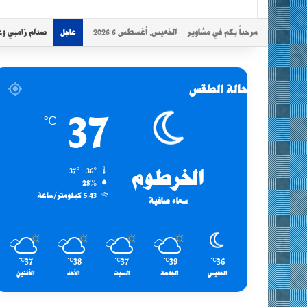
مرحباً بكم في مشاوير
الخميس, أغسطس 6 2026
صدام زامبي وع
عاجل
حالة الطقس
37
℃
الخرطوم
37º - 36º
28%
5.43 كيلومتر/ساعة
سماء صافية
37
38
37
39
36
℃
℃
℃
℃
℃
الخميس
الجمعة
السبت
الأحد
الأثنين