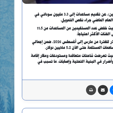
كشف برنامج الأغذية العالمي التابع للأمم المتحدة، اليوم (الإثنين)، عن تقديم مساعدات إلى 3.3 مليون سوداني في
وأشار إلى أن نقص التمويل أجبره على إعادة ترتيب الأولويات، حيث خفض عدد المستفيدين من المساعدات من 11.5
وكشف البرنامج عن حاجته إلى تمويل يصل إلى 604 ملايين دولار للفترة من مارس إلى أغسطس 2026، ضمن إجمالي
 حيث تعرضت شاحنات متعاقدة ومستودعات ومقار إقامة
وأضرار في البنية التحتية وإصابات، ما تسبب في
ماسنجر
مشاركة عبر البريد
طباعة