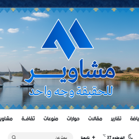
ياضة
تقارير
مقالات
حوارات
منوعات
ثقافــة
مشاويــر 
℃
37
بحث
الخرطوم
تابعنا