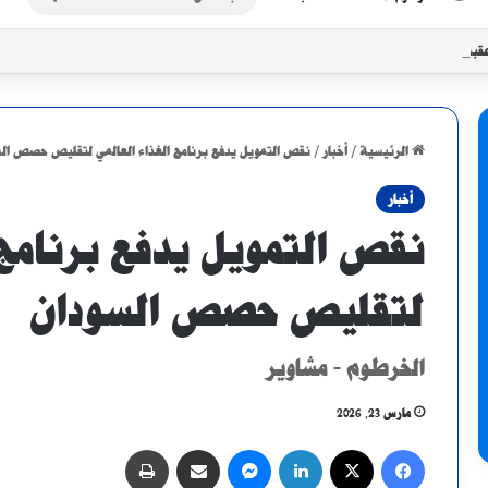
عن
قبة جزائرية أو غينية محتملة.. تعرف على مسار المريخ في أبطال أفريقيا
الرئيسية
/
أخبار
/
نقص التمويل يدفع برنامج الغذاء العالمي لتقليص حصص ال
أخبار
نقص التمويل يدفع برنامج 
لتقليص حصص السودان
الخرطوم - مشاوير
مارس 23, 2026
فيسبوك
X
لينكدإن
ماسنجر
مشاركة عبر البريد
طباعة