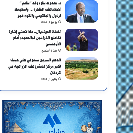
د. حمدوك يقود وفد “تقدم”
لاجتماعات القاهرة… واستبعاد
اردول والجاكومي والتوم هجو
يوليو 1, 2024
لقطة المونديال.. ماذا تعني إشارة
تقاطع الذراعين لـ(العميد) أمام
الأرجنتين
منذ 4 أسابيع
الدعم السريع يستولى على هبيلا
اكبر مركز للمشروعات الزراعية في
كردفان
يناير 3, 2024