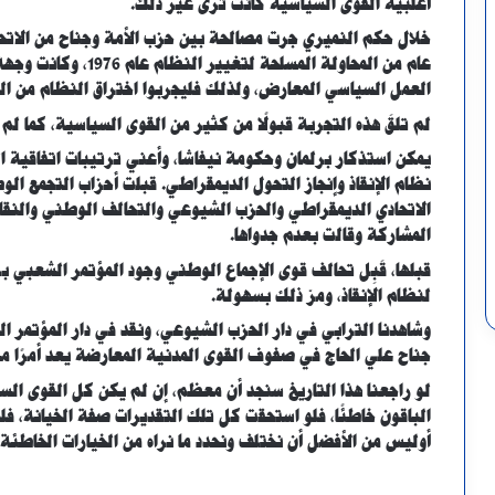
أغلبية القوى السياسية كانت ترى غير ذلك.
خلال حكم النميري جرت مصالحة بين حزب الأمة وجناح من الاتحا
عام من المحاولة المسل
العمل السياسي المعارض، ولذلك فليجربوا اختراق النظام من ال
لم تلقَ هذه التجربة قبولًا من كثير من القوى السياسية، كما لم ت
يمكن استذكار برلمان وحكومة نيفاشا، وأعني ترتيبات اتفاقية 
نظام الإنقاذ وإنجاز التحول الديمقراطي. قبلت أحزاب التجمع ال
الاتحادي الديمقراطي والحزب الشيوعي والتحالف الوطني والنقا
المشاركة وقالت بعدم جدواها.
قبلها، قَبِل تحالف قوى الإجماع الوطني وجود المؤتمر الشعبي بز
لنظام الإنقاذ، ومرّ ذلك بسهولة.
وشاهدنا الترابي في دار الحزب الشيوعي، ونقد في دار المؤتمر 
جناح علي الحاج في صفوف القوى المدنية المعارضة يعد أمرًا مقب
لو راجعنا هذا التاريخ سنجد أن معظم، إن لم يكن كل القوى السي
الباقون خاطئًا، فلو استحقت كل تلك التقديرات صفة الخيانة، فلن
أوليس من الأفضل أن نختلف ونحدد ما نراه من الخيارات الخاطئة 