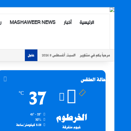
الرئيسية
أخبار
MASHAWEER NEWS
ر
مرحباً بكم في مشاوير
السبت, أغسطس 8 2026
عاجل
حالة الطقس
37
℃
الخرطوم
41º - 33º
30%
8.08 كيلومتر/ساعة
غيوم متفرقة