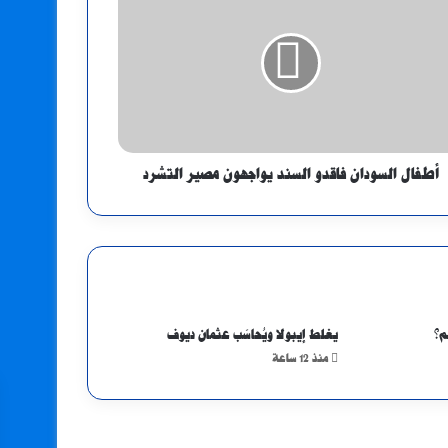
أطفال السودان فاقدو السند يواجهون مصير التشرد
م؟
يغلط إيبولا ويُحاسَب عثمان ديوف
منذ 12 ساعة