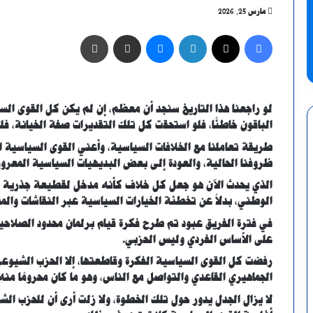
مارس 25, 2026
فيسبوك
X
لينكدإن
ماسنجر
مشاركة عبر البريد
طباعة
لو راجعنا هذا التاريخ سنجد أن معظم، إن لم يكن كل القوى السي
الباقون خاطئًا، فلو استحقت كل تلك التقديرات صفة الخيانة، فلن
طريقة تعاملنا مع الخلافات السياسية، وأعني القوى السياسية 
ظروفنا الحالية، والعودة إلى بعض البديهيات السياسية المعرو
الذي يحدث الآن هو جعل كل خلاف كأنه مدخل لقطيعة جذرية تب
الوطني، بدلاً عن تخطئة الخيارات السياسية عبر النقاشات والمق
في فترة الفريق عبود تم طرح فكرة قيام برلمان محدود الصلاحيا
على الأساس الفردي وليس الحزبي.
رفضت كل القوى السياسية الفكرة وقاطعتها، إلا الحزب الشيوعي
الجماهيري القاعدي والتواصل مع الناس، وهو ما كان محرومًا م
لا يزال الجدل يدور حول تلك الخطوة، ولا زلت أرى أن للحزب ا