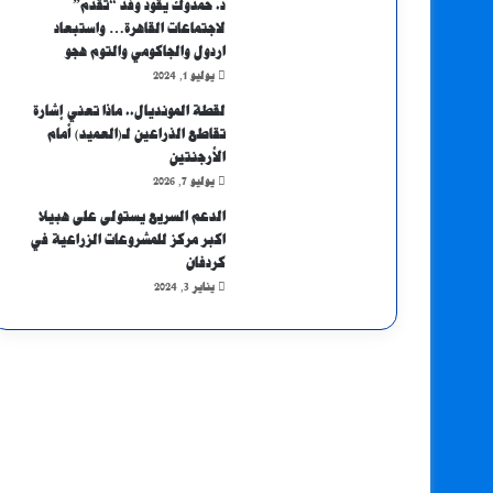
د. حمدوك يقود وفد “تقدم”
لاجتماعات القاهرة… واستبعاد
اردول والجاكومي والتوم هجو
يوليو 1, 2024
لقطة المونديال.. ماذا تعني إشارة
تقاطع الذراعين لـ(العميد) أمام
الأرجنتين
يوليو 7, 2026
الدعم السريع يستولى على هبيلا
اكبر مركز للمشروعات الزراعية في
كردفان
يناير 3, 2024