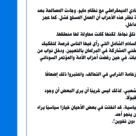
دي الديمقراطي مع نظام مايو، وجاءت المصالحة بعد
حة لتغيير النظام عام 1976، وكانت وجهة نظر هذه الأحزاب أن العمل المسلح فشل، كما عجز
داخل.
لقَ نجاحًا، لكنها كانت محاولة لها منطقها.
السلام الشامل التي رأى فيها الناس فرصة لتفكيك
وطني المشاركة في البرلمان بالتعيين، ودخل نواب من
بات، في حين رفضت أحزاب الأمة والمؤتمر السوداني
عامة الترابي في التحالف، واعتبروا ذلك إضعافًا
الشعبي، لذلك ليس غريبًا أن يرى البعض أن وجود
ولًا.
اسية، قد اتخذت في بعض الأحيان خيارًا سياسيًا يراه
 ينجو أحد.
دون تخوين؟.