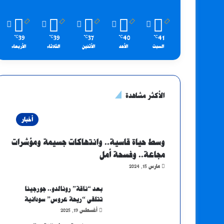
39
39
37
40
41
℃
℃
℃
℃
℃
السبت
الأحد
الأثنين
الثلاثاء
الأربعاء
الأكثر مشاهدة
أخبار
وسط حياة قاسية.. وانتهاكات جسيمة ومؤشرات
مجاعة.. وفسحة أمل
مارس 15, 2024
بعد “ناقة” رونالدو.. جورجينا
تتلقى “ريحة عروس” سودانية
أغسطس 19, 2025