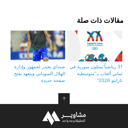
مقالات ذات صلة
31 رياضياً يمثلون سورية في
صنداي يعتذر لجمهور وإدارة
ثماني ألعاب بـ”متوسطية
الهلال السوداني ويتعهد بفتح
تارانتو 2026″
صفحة جديدة
↑