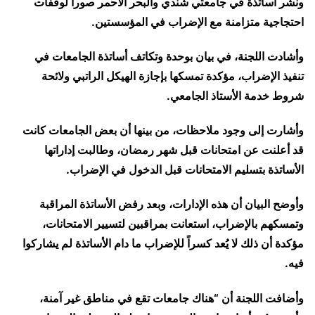
ونشر أساتذة في جامعتي شندي والبحر الأحمر صوراً لوقفات
احتجاجية متزامنة مع الإضراب في المؤسستين.
وأشادت اللجنة، في بيان بوحدة وتكاتف أساتذة الجامعات في
تنفيذ الإضراب، مؤكدة تمسكها بإجازة الهيكل الراتبي ولائحة
شروط خدمة الأستاذ الجامعي.
وأشارت إلى وجود ملاحظات، من بينها أن بعض الجامعات كانت
قد أعلنت عن امتحانات قبل شهر رمضان، وطالبت إداراتها
الأساتذة بتسليم الامتحانات قبل الدخول في الإضراب.
وأوضح البيان أن هذه الإدارات، وبعد رفض الأساتذة المراقبة
وتمسكهم بالإضراب، استعانت بمراقبين لتسيير الامتحانات،
مؤكدة أن ذلك لا يُعد كسراً للإضراب ما دام الأساتذة لم يشاركوا
فيه.
وأضافت اللجنة أن “هناك جامعات تقع في مناطق غير آمنة،