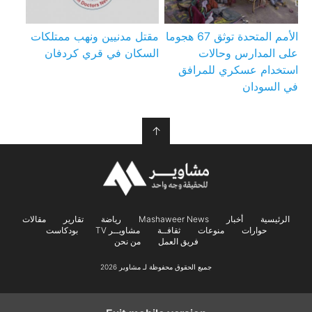
الأمم المتحدة توثق 67 هجوما
مقتل مدنيين ونهب ممتلكات
على المدارس وحالات
السكان في قري كردفان
استخدام عسكري للمرافق
في السودان
↑
الرئيسية
أخبار
Mashaweer News
رياضة
تقارير
مقالات
حوارات
منوعات
ثقافــة
مشاويــر TV
بودكاست
فريق العمل
من نحن
جميع الحقوق محفوظة لـ مشاوير 2026