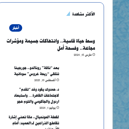
الأكثر مشاهدة
أخبار
وسط حياة قاسية.. وانتهاكات جسيمة ومؤشرات
مجاعة.. وفسحة أمل
مارس 15, 2024
بعد “ناقة” رونالدو.. جورجينا
تتلقى “ريحة عروس” سودانية
أغسطس 19, 2025
د. حمدوك يقود وفد “تقدم”
لاجتماعات القاهرة… واستبعاد
اردول والجاكومي والتوم هجو
يوليو 1, 2024
لقطة المونديال.. ماذا تعني إشارة
تقاطع الذراعين لـ(العميد) أمام