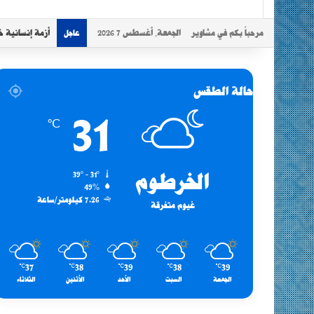
مرحباً بكم في مشاوير
الجمعة, أغسطس 7 2026
أزمة إنسانية خ
عاجل
حالة الطقس
31
℃
الخرطوم
39º - 31º
49%
7.26 كيلومتر/ساعة
غيوم متفرقة
37
38
39
38
39
℃
℃
℃
℃
℃
الجمعة
السبت
الأحد
الأثنين
الثلاثاء