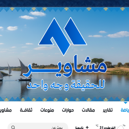
ياضة
تقارير
مقالات
حوارات
منوعات
ثقافــة
مشاويــر 
℃
31
بحث
الخرطوم
تابعنا