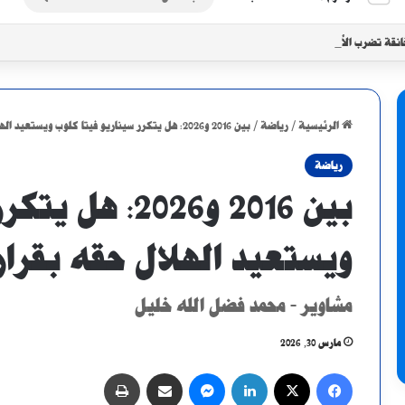
عن
انقة تضرب الأبيض مع تزايد موجات النزوح
الرئيسية
/
رياضة
/
بين 2016 و2026: هل يتكرر سيناريو فيتا كلوب ويستعيد الهلال حقه بقرار إداري؟
رياضة
بين 2016 و2026
ويستعيد الهلال حقه بقرار 
مشاوير - محمد فضل الله خليل
مارس 30, 2026
فيسبوك
X
لينكدإن
ماسنجر
مشاركة عبر البريد
طباعة