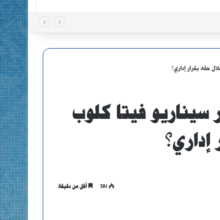
: هل يتكرر سيناريو فيتا كلوب
إداري؟
381
أقل من دقيقة