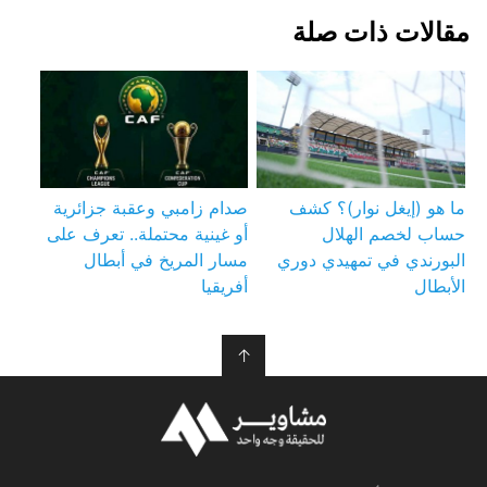
مقالات ذات صلة
ما هو (إيغل نوار)؟ كشف
صدام زامبي وعقبة جزائرية
حساب لخصم الهلال
أو غينية محتملة.. تعرف على
البورندي في تمهيدي دوري
مسار المريخ في أبطال
الأبطال
أفريقيا
↑