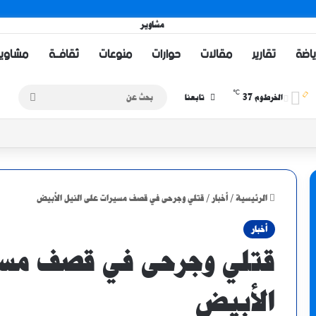
ياضة
تقارير
مقالات
حوارات
منوعات
ثقافــة
مشاويــر 
℃
37
بحث
الخرطوم
تابعنا
عن
الرئيسية
/
أخبار
/
قتلي وجرحى في قصف مسيرات على النيل الأبيض
أخبار
قتلي وجرحى في قصف مسير
الأبيض