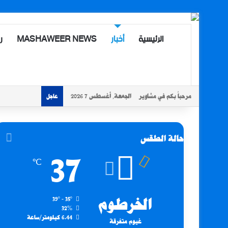
الرئيسية
أخبار
MASHAWEER NEWS
ر
مرحباً بكم في مشاوير
الجمعة, أغسطس 7 2026
عاجل
حالة الطقس
37
℃
الخرطوم
39º - 35º
32%
6.44 كيلومتر/ساعة
غيوم متفرقة