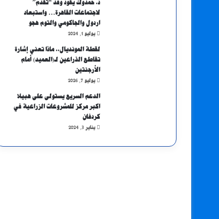
د. حمدوك يقود وفد “تقدم”
لاجتماعات القاهرة… واستبعاد
اردول والجاكومي والتوم هجو
يوليو 1, 2024
لقطة المونديال.. ماذا تعني إشارة
تقاطع الذراعين لـ(العميد) أمام
الأرجنتين
يوليو 7, 2026
الدعم السريع يستولى على هبيلا
اكبر مركز للمشروعات الزراعية في
كردفان
يناير 3, 2024