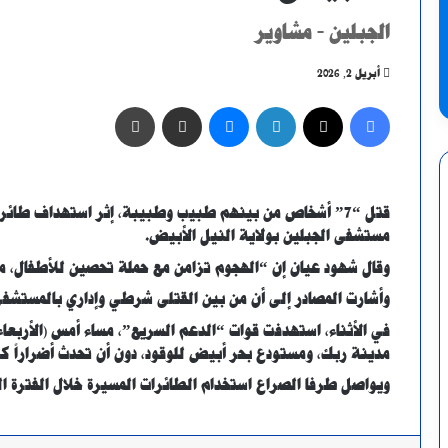
الجبلين - مشاوير
أبريل 2, 2026
فيسبوك
X
لينكدإن
ماسنجر
مشاركة عبر البريد
طباعة
قتل “7” أشخاص من بينهم طبيب وطبيبة، إثر استهداف طائر
مستشفى الجبلين بولاية النيل الأبيض.
وقال شهود عيان إن “الهجوم تزامن مع حملة تحصين للأطفال، مشيرين إلى إصابة 10 
وأشارت المصادر إلى أن من بين القتلى شرطي وإداري بالمستشفى
في الأثناء، استهدفت قوات “الدعم السريع”، مساء أمس (الأربعاء) 
مدينة ربك، ومستودع بحر أبيض للوقود، دون أن تحدث أضراراً كب
ويواصل طرفا الصراع استخدام الطائرات المسيرة خلال الفترة الم