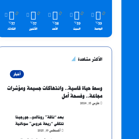
37
37
38
39
39
℃
℃
℃
℃
℃
الجمعة
السبت
الأحد
الأثنين
الثلاثاء
الأكثر مشاهدة
أخبار
وسط حياة قاسية.. وانتهاكات جسيمة ومؤشرات
مجاعة.. وفسحة أمل
مارس 15, 2024
بعد “ناقة” رونالدو.. جورجينا
تتلقى “ريحة عروس” سودانية
أغسطس 19, 2025