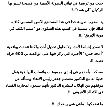
حدث من ترضية في نهائي البطولة الأممية من فضيحة تسير بها
الركبان “لي هسة”..!!.
يد المغرب طويلة جدا في هذا المستنقع الآسن المسمى كاف،
لذلك فإن عشمنا في كسب هذه الشكوى هو “عشم الكلب في
موية الإبريق”..!!.
لا نصدر إحباطا لأحد، ولا نحاول تخذيل أحد، ولكننا نتحدث بواقعية
“أمجد حمزة” الأخيرة التي ركز فيها على الواقعية بي 600 جرام
دهب..!!.
ضحكت وأحدهم في إحدى مجموعات واتساب الرياضية ينقل
حديثا له مع الدكتور معتصم جعفر رئيس الاتحاد ويسأله عن
موقفهم من الهلال، ليبشره الدكتور بأنهم يسعون لمحاربة الفساد
في الاتحااد الأفريقي..!!.
ما تضحكوا.. مافي شي بيضحك..!!.