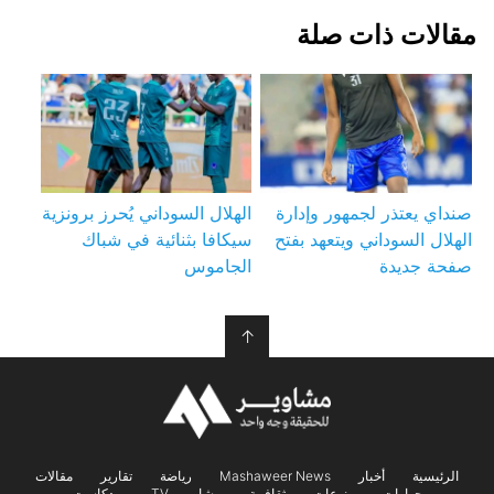
مقالات ذات صلة
صنداي يعتذر لجمهور وإدارة
الهلال السوداني يُحرز برونزية
الهلال السوداني ويتعهد بفتح
سيكافا بثنائية في شباك
صفحة جديدة
الجاموس
↑
الرئيسية
أخبار
Mashaweer News
رياضة
تقارير
مقالات
حوارات
منوعات
ثقافــة
مشاويــر TV
بودكاست