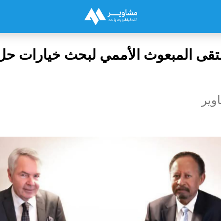
قى المبعوث الأممي لبحث خيارات حل 
وير