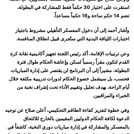
استقرت على اختيار 30
حكماً
فقط للمشاركة في البطولة،
تضم
14
حكم ساحة و16 حكماً مساعداً
.
وأشار أحمد إلى أن دخول المعسكر التأهيلي مشروط باجتياز
اختبارات اللياقة البدنية التي ستُجرى قبيل انطلاق المنافسة.
وعن ترتيبات الإقامة، أكد رئيس اللجنة تجهيز
أكاديمية تقانة كرة
القدم
لتكون مقراً رسمياً لسكن وإعاشة الحكام طوال فترة
البطولة، مشيراً إلى أن البرنامج لن يقتصر على إدارة المباريات
فحسب، بل سيشمل خضوع الحكام لدورات تدريبية مكثفة خلال
أيام الراحة، بهدف تحليل وتقييم الأداء تحت إشراف نخبة من
الخبراء والمراقبين.
وفي خطوة لتعزيز كفاءة الطاقم التحكيمي، أعلن صلاح عن توجيه
الدعوة لكافة
الحكام الدوليين المقيمين بالخارج
للالتحاق
بالمعسكر والمشاركة في إدارة مباريات دوري النخبة، كاشفاً في