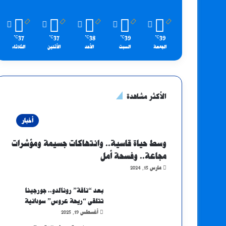
37
37
38
39
39
℃
℃
℃
℃
℃
الجمعة
السبت
الأحد
الأثنين
الثلاثاء
الأكثر مشاهدة
أخبار
وسط حياة قاسية.. وانتهاكات جسيمة ومؤشرات
مجاعة.. وفسحة أمل
مارس 15, 2024
بعد “ناقة” رونالدو.. جورجينا
تتلقى “ريحة عروس” سودانية
أغسطس 19, 2025