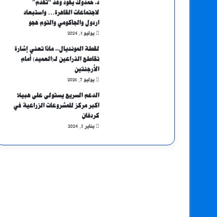
د. حمدوك يقود وفد “تقدم”
لاجتماعات القاهرة… واستبعاد
اردول والجاكومي والتوم هجو
يوليو 1, 2024
لقطة المونديال.. ماذا تعني إشارة
تقاطع الذراعين لـ(العميد) أمام
الأرجنتين
يوليو 7, 2026
الدعم السريع يستولى على هبيلا
اكبر مركز للمشروعات الزراعية في
كردفان
يناير 3, 2024