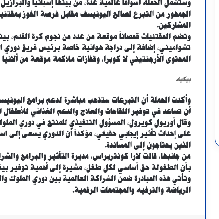
وستشمل الحملة أسواقاً عالمية عدة، من بينها إسبانيا والبرازيل
الجمهور من التبرع لصالح اليونيسف مقابل فرصة الفوز بمقتني
المشاركين.
وتضم المقتنيات قمصاناً موقعة من عدد من نجوم كرة القدم، بي
تشواميني، إضافة إلى دراجة هوائية خاصة برئيس فريق دوري ال
المحتوى الأرجنتيني لا كوبرا، وقفازات ملاكمة موقعة من ألانيا
بيكيه
وأكدت الحملة أن التبرعات ستذهب مباشرة لدعم برامج اليونيس
أن تساعد في توفير اللقاحات والعلاج والدعم الغذائي للأطفال ا
وقال أوريول كويرول، المسؤول التنفيذي للمنتج في دوري الملوك
على إحداث تأثير إيجابي حقيقي، مؤكداً أن الدوري يسعى إلى است
الذين يحتاجون إلى المساندة.
من جانبها، قالت لارا كونتريراس، مديرة التأثير والبرامج والشرا
بأن الطفولة حق أساسي لكل طفل، مشيرة إلى أهمية توفير بيئات
وتأتي هذه المبادرة ضمن الشراكة العالمية بين دوري الملوك و
الرياضة والترفيه والمجتمعات الرقمية.