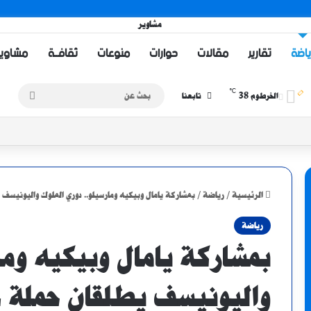
ياضة
تقارير
مقالات
حوارات
منوعات
ثقافــة
مشاويــر 
℃
38
بحث
الخرطوم
تابعنا
عن
الرئيسية
/
رياضة
/
بمشاركة يامال وبيكيه ومارسيلو.. دوري الملوك واليونيسف 
رياضة
بمشاركة يامال وبيكيه وما
واليونيسف يطلقان حملة ع