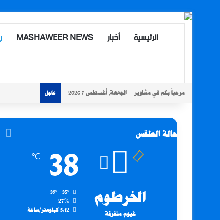
الرئيسية
أخبار
MASHAWEER NEWS
ر
مرحباً بكم في مشاوير
الجمعة, أغسطس 7 2026
عاجل
حالة الطقس
38
℃
الخرطوم
39º - 35º
27%
5.12 كيلومتر/ساعة
غيوم متفرقة