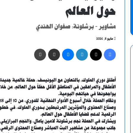
حول العالم
مشاوير - برشلونة: صفوان الهندي
مايو 8, 2026
فيسبوك
X
لينكدإن
ماسنجر
مشاركة عبر البريد
طباعة
أطلق دوري الملوك، بالتعاون مع اليونيسف، حملة عالمية جديدة تح
الأطفال والمراهقين في المناطق الأقل حظاً حول العالم، من خل
يواجهونها في حياتهم اليومية.
وصنّاع المحتوى والمؤثرين المرتبطين بـدوري الملوك، في خط
الرقمية لدعم قضايا الأطفال حول العالم.
ويشارك في الحملة نجم برشلونة لامين يامال، والنجم البرازيلي
جانب مجموعة من مشاهير البث المباشر وصنّاع المحتوى الرقمي 