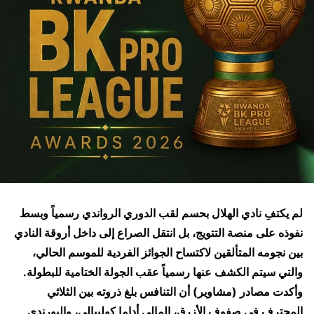
لم يكتفِ نادي الهلال بحسم لقب الدوري الرواندي رسمياً وبسط
نفوذه على منصة التتويج، بل انتقل الصراع إلى داخل أروقة النادي
بين نجومه المتألقين لاكتساح الجوائز الفردية للموسم الحالي،
والتي سيتم الكشف عنها رسمياً عقب الجولة الختامية للبطولة.
وأكدت مصادر (مشاوير) أن التنافس بلغ ذروته بين الثلاثي
المحترف في صفوف الأزرق، المالي أداما كوليبالي، والبورندي