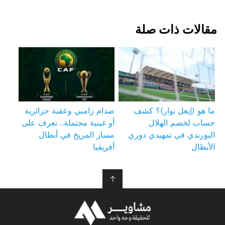
مقالات ذات صلة
ما هو (إيغل نوار)؟ كشف
صدام زامبي وعقبة جزائرية
حساب لخصم الهلال
أو غينية محتملة.. تعرف على
البورندي في تمهيدي دوري
مسار المريخ في أبطال
الأبطال
أفريقيا
↑