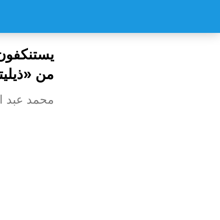
يستنكفون 
من «ذيليت
محمد عبد ا