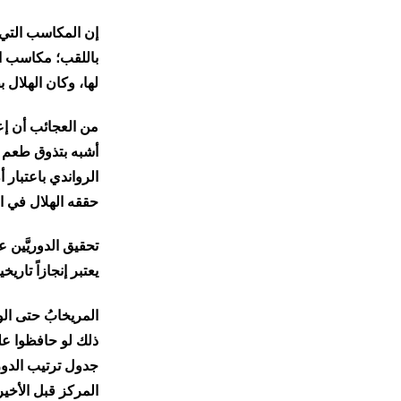
​إن المكاسب التي 
باللقب؛ مكاسب ال
لها، وكان الهلال 
​من العجائب أن إ
أشبه بتذوق طعم ال
الرواندي باعتبار أ
حققه الهلال في ا
تحقيق الدوريَّين
يعتبر إنجازاً تاريخ
​المريخابُ حتى الو
جدول ترتيب الدور