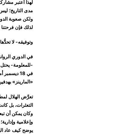
​لهذا أعتبر مشار
مدى التاريخ؛ ليس 
ولكن صعوبة الدور
لذلك فإن فرحتنا ب
وتوفيقه- لا تحدُّها
في 18 ديسم
«المارينز» بهدفين لكلٍّ بعد (72) ساعة من الخسارة أمام
​تعرَّض الهلال لم
وكان يمكن أن تبعد
وإعلامية وإدارية؛
يوضح كيف عاد اله