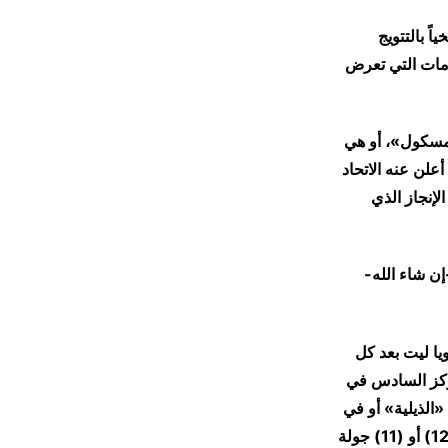
ً بالتتويج
زمات التي تعرض
لمسكول»، أو هي
علن عنه الاتحاد
الإنجاز الذي
إن شاء الله-
ويا ليت بعد كل
ا كانوا في المركز السادس في
«الذيلية» أو في
المركز قبل الأخير في جدول ترتيب الدوري الرواندي؛ كان ذلك حتى بعد مضي أكثر من (12) أو (11) جولة