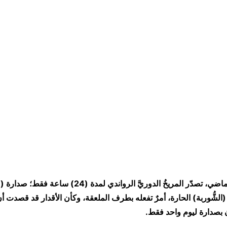
​قبل عيد الفطر الماضي، تصدّر المريخُ الدوريَّ الرواندي لمدة
الشُّوربة) الحارة، أمرٌ تفعله بطرف الملعقة، وكأن الأقدار قد قصدت 
 بصدارة ليوم واحد فقط.