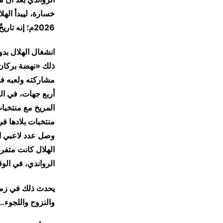
2026م؛ إنه تاريخٌ يُحبُّ أن يُكتَب وأن يُحفَظ للأجيال القادمة.
​انشغال الهلال ب
ذلك «نهضة بركان»
مشاركته ولعبه في
أربع جهات، في ال
المريخ مع منتخبا
منتخبات بلادها في
الهلال كانت متفر
الرواندي، في الو
​يحدث ذلك في زمن
والنزوح واللجوء..