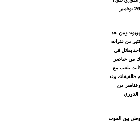
خسارة، ليبدأ الهلال أول مبارياته في الدوري الرواندي بالتعادل أمام «البوليس» في يوم 26 نوفمبر
بوبو» ومن بعد
كثير من فترات
حد يقاتل في
رك من عناصر
كانت تلعب مع
 «الفيفا»، وقد
خبات بلادهم في إحدى المرات إلى (17) لاعباً، وعناصر من
 الدوري
لوطن بين الموت