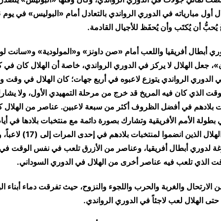
دوري أبطال أفريقيا واللعب أمام «صن داونز» و«المولودية» و«سانت لو
، جعل الهلال لا يركز في الدوري الرواندي، خاصة أن الهلال كان في 
 الدوري الرواندي يتوزع لاعبوه في أربع جهات؛ كان الهلال في وقت وا
وقت الذي كان فيه المريخ قد خرج من مرحلة التمهيدي الأول، ولا يشا
ت بلادهم في أفضل الظروف أكثر من سبعة لاعبين. عناصر من الهلال 
 بطولة الأمم الأفريقية وتشارك بصورة دائمة مع منتخبات بلادها في أيام
وصل عدد لاعبي الهلال الذين انضموا لمنت
غة لدوري أبطال أفريقيا، وعناصر من الأزرق تلعب في نفس الوقت في
قت الذي تلعب فيه عناصر أخرى من الهلال في الدوري السوداني.
 الارتحال والغربة والحرب واللجوء والنزوح، حيث تفرقت دماء أبناء ا
 حتى الهلال لعب لاجئاً في الدوري الرواندي.