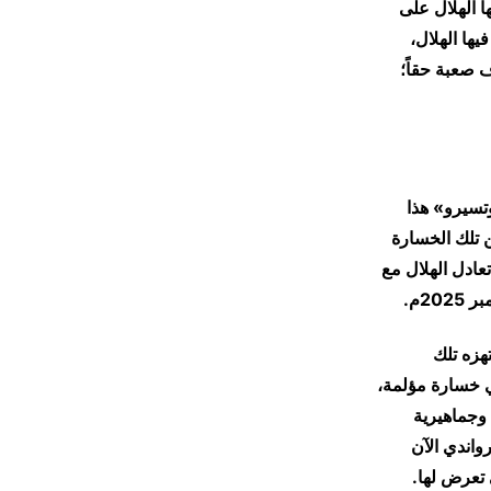
ا الهلال على
ها الهلال،
 صعبة حقاً؛
«روتسيرو» (1 / 2) في 15 ديسمبر 2025م، و«روتسيرو» هذا
دول الترتيب. وخسر الهلال بعد (72) ساعة من تلك الخسارة
عادل الهلال مع
هزه تلك
 قوة. في 21 فبراير 2026م خسر الهلال من المريخ (1 / 2) وهي خسارة مؤلمة،
 وجماهيرية
واندي الآن
 تعرض لها.