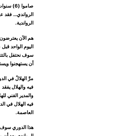
الرواندي… فقد عا
الرواندية.
​هم الآن يعترضون 
اليوم الواحد قبل 
سوف نحتفل بالتتو
أن يستهجنوا ويستن
​مرَّ الهلالُ في
العاصمة.
​هذا الدوري سوف أ
الرواندي بعد أن 