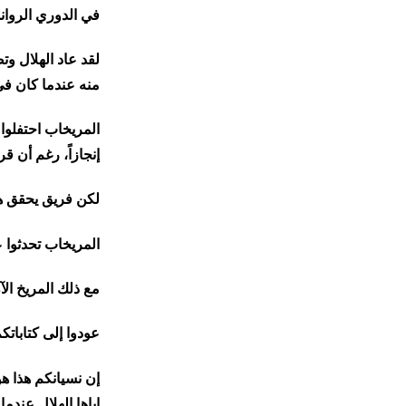
في الدوري الروان
​لقد عاد الهلال و
منه عندما كان في
إنجازاً، رغم أن ق
​لكن فريق يحقق ه
​المريخاب تحدثوا 
​مع ذلك المريخ ال
​عودوا إلى كتابات
إن نسيانكم هذا ه
إياها الهلال عندما