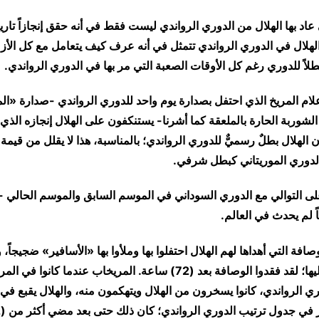
عاد بها الهلال من الدوري الرواندي ليست فقط في أنه حقق إنجازاً تاريخيا
هلال في الدوري الرواندي تتمثل في أنه عرف كيف يتعامل مع كل الأ
بطلاً للدوري رغم كل الأوقات الصعبة التي مر بها في الدوري الرواندي.
علام المريخ الذي احتفل بصدارة يوم واحد للدوري الرواندي -صدارة «ا
شوربة الحارة بالملعقة كما أشرنا- يستنكفون على الهلال إنجازه الذي أ
ن الهلال بطلٌ رسميٌّ للدوري الرواندي؛ بالمناسبة، هذا لا يقلل من قيمة 
لدوري الموريتاني كبطل شرفي.
 على التوالي مع الدوري السوداني في الموسم السابق والموسم الحالي -
ياً لم يحدث في العالم.
صافة التي أهداها لهم الهلال احتفلوا بها وملأوا بها «الأسافير» ضجيجاً، 
ذلك لو حافظوا عليها؛ لقد فقدوا الوصافة بعد (72) ساعة. المريخاب عندم
ي الرواندي، كانوا يسخرون من الهلال ويتهكمون منه، والهلال يقبع في 