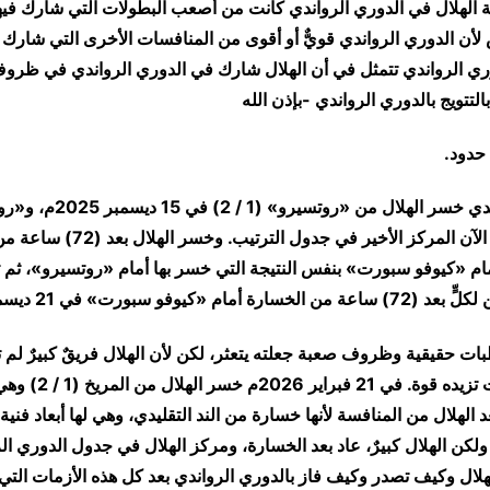
كة الهلال في الدوري الرواندي كانت من أصعب البطولات التي شارك فيه
لأن الدوري الرواندي قويٌّ أو أقوى من المنافسات الأخرى التي شارك في
ي الرواندي تتمثل في أن الهلال شارك في الدوري الرواندي في ظروف
التتويج بالدوري الرواندي -بإذن الله
 حدود.
​في الدوري الرواندي خسر الهلال من 
-للمعلومة- يحتل الآن المركز الأخير في ج
بر أمام «كيوفو سبورت» بنفس النتيجة التي خسر بها أمام «روتسيرو»، ثم ت
 «كيوفو سبورت» في 21 ديسمبر 2025م.
طبات حقيقية وظروف صعبة جعلته يتعثر، لكن لأن الهلال فريقٌ كبيرٌ لم ت
التعثرات، بل كانت تزيده
 الهلال من المنافسة لأنها خسارة من الند التقليدي، وهي لها أبعاد فنية
 ولكن الهلال كبيرٌ، عاد بعد الخسارة، ومركز الهلال في جدول الدوري الر
لال وكيف تصدر وكيف فاز بالدوري الرواندي بعد كل هذه الأزمات التي