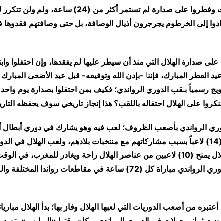
صاموا (6) سنوات وفطروا على صدارة لم تستمر أكثر من (24) 
دوا إلى الخرطوم يجرجرون أذيال الوصافة، بل حتى وصافتهم فقدوها ف
على صدارة الهلال التي منذ أن سيطر عليها لم يفقدها، وإن احتفلوا واب
عيد الفطر المبارك، فإننا -بإذن الله وتوفيقه- قبل عيد الأضحى المبارك (
يج رسمياً بلقب الدوري الرواندي؛ فكيف بمن احتفلوا بصدارة يوم واحد 
كروا على الهلال احتفاله باللقب؟ هذا إنجاز تاريخي سوف يحفظه التاري
 الدوري الرواندي بأصعب الظروف؛ لعب فيه وهو يشارك في دوري أبطال أ
فيه والهلال يفقد (14) لاعباً بسبب مشاركاتهم مع منتخبات بلادهم، ولعب الهلال في ا
والمدير الفني للهلال يمنح (10) لاعبين من عناصر الهلال راحة ويغادر للمغرب، ف
فيه الهلال في الدوري الرواندي مباراة كل (72) ساعة في مقاطعات رواندا المخت
عتبره من أصعب الدوريات التي لعبها الهلال وفاز بها؛ بدأ الهلال مباريا
مضت ثماني جولات في الدوري الرواندي، وكان وقتها «البوليس» يتصدر