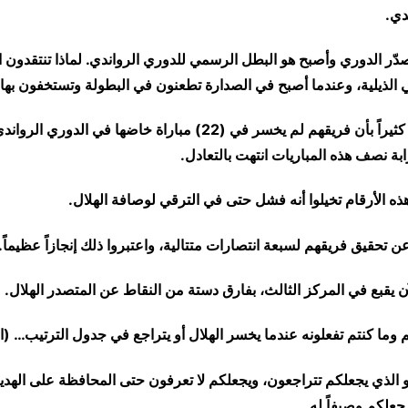
دي.
تصدّر الدوري وأصبح هو البطل الرسمي للدوري الرواندي. لماذا تنتقدون
 الذيلية، وعندما أصبح في الصدارة تطعنون في البطولة وتستخفون بها
​المريخاب احتفلوا كثيراً بأن فريقهم لم يخسر في (22) مباراة خاضها في 
رابة نصف هذه المباريات انتهت بالتعادل.
ذه الأرقام تخيلوا أنه فشل حتى في الترقي لوصافة الهلال.
عن تحقيق فريقهم لسبعة انتصارات متتالية، واعتبروا ذلك إنجازاً عظيماً.
آن يقبع في المركز الثالث، بفارق دستة من النقاط عن المتصدر الهلال.
كم وما كنتم تفعلونه عندما يخسر الهلال أو يتراجع في جدول الترتيب… 
و الذي يجعلكم تتراجعون، ويجعلكم لا تعرفون حتى المحافظة على الهدي
 جعلكم وصيفاً له.