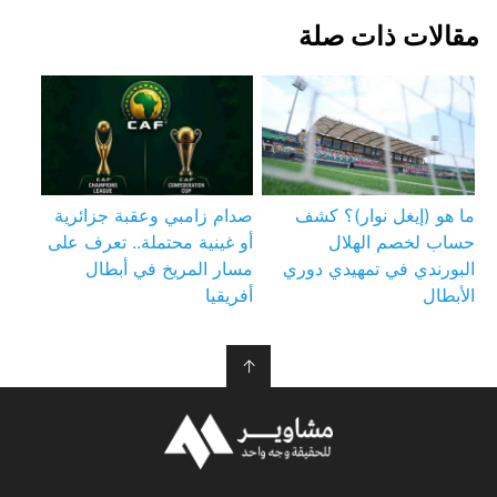
مقالات ذات صلة
ما هو (إيغل نوار)؟ كشف
صدام زامبي وعقبة جزائرية
حساب لخصم الهلال
أو غينية محتملة.. تعرف على
البورندي في تمهيدي دوري
مسار المريخ في أبطال
الأبطال
أفريقيا
↑