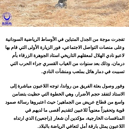
تفجرت موجة من الجدل المتباين في الأوساط الرياضية السودانية
وعلى منصات التواصل الاجتماعي، فور الزيارة الأولى التي قام بها
لاعبو نادي الهلال لمعقلهم التاريخي استاد الجوهرة الزرقاء بأم
درمان، وذلك بعد سنوات من الغياب القسري جراء الحرب التي
تسببت في دمار هائل بملعب ومنشآت النادي.
وفور وصول بعثة الفريق من رواندا، توجه اللاعبون مباشرة إلى
الاستاد لتفقد حجم الأضرار، وهي الخطوة التي حظيت بتضامن
واسع من قطاع عريض من الجماهير؛ حيث اعتبروها رسالة صمود
قوية وتحفيزاً معنوياً للاعبين لتقديم أقصى ما لديهم في
المنافسات الخارجية، مؤكدين أن شعار (راجعين) الذي ارتداه
اللاعبون يمثل بارقة أمل لتعافي الرياضة بالبلاد.