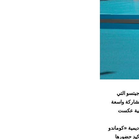
جيتسو التي
مشاركة واسعة
تنافسية عكست
ديمية «كوماندو
صيد 180300 نقطة، لتواصل تأكيد حضورها