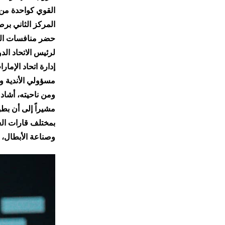
المركز الثاني برصيد 163200 نقطة، فيما حل فريق «إنتروبي» في ال
حضر منافسات اليو
لرئيس الاتحاد ال
إدارة اتحاد الإم
مسؤولي الأندية وا
ومن ناحيته، أشاد
بمختلف قارات الع
وصناعة الأبطال، و