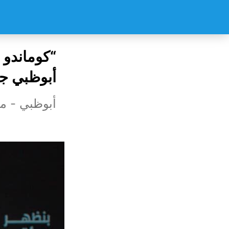
“كوماندو 
أبوظبي جر
أبوظبي - م