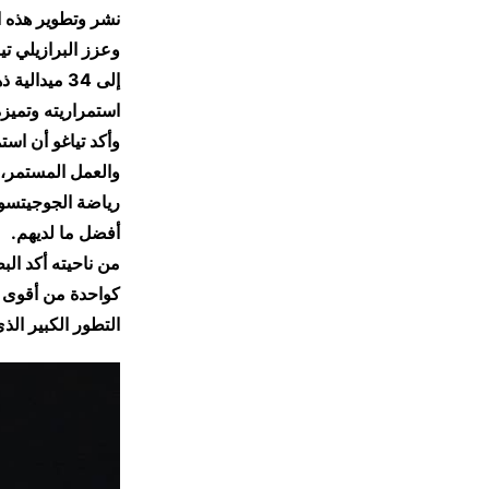
نشر وتطوير هذه ا
وعزز البرازيلي ت
إلى 34 ميد
استمراريته وتميز
وأكد تياغو أن است
والعمل المستمر، 
رياضة الجوجيتسو، 
أفضل ما لديهم.
من ناحيته أكد ال
كواحدة من أقوى ا
التطور الكبير ال