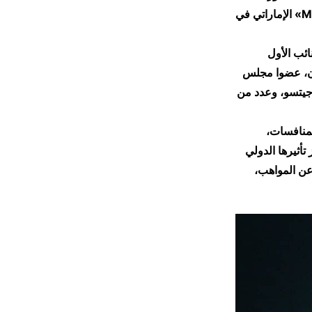
القوي كواحدة من أبرز وأقوى أكاديميات الجوجيتسو في دولة الإمارات. وجاء فريق «MOD» الإماراتي في
ائب الأول
ان، عضوا مجلس
وجيتسو، وعدد من
لمنافسات،
م 2015، واستمرت في تعزيز تأثيرها الدولي
عن المواهب،