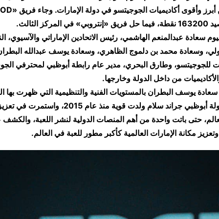
مركز الثالث.
م سعادة عبدالمنعم الهاشمي، رئيس الاتحادين الإماراتي والآسيوي، الن
دولي، وسعادة محمد بن دلموج الظاهري، وسعادة يوسف عبدالله البطر
ارات للجوجيتسو، وطارق البحري، مدير عام رابطة أبوظبي لمحترفي الج
لأكاديميات من داخل الدولة وخارجها.
 سعادة يوسف البطران بالمستويات الفنية والتنظيمية التي ظهرت بها ا
مشيراً إلى أن بطولة أبوظبي جراند سلام ولدت قوية منذ عا
الم، حتى باتت واحدة من أهم المنصات الدولية لنشر اللعبة، والكشف 
تعزيز مكانة الإمارات العالمية كأكبر مطور للعبة في العالم.