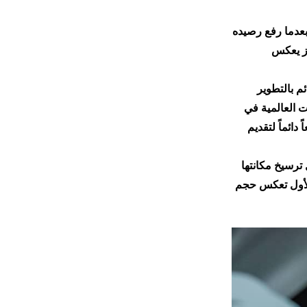
بعدما رفع رصيده
جاز يعكس
ئم بالتطوير
ت العالمية في
دائماً لتقديم
ترسيخ مكانتها
 الأول تعكس حجم