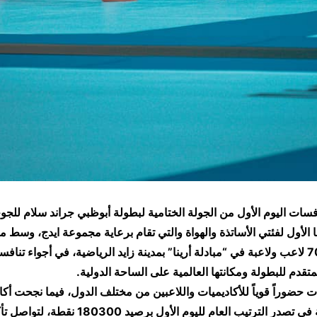
فسات اليوم الأول من الجولة الختامية لبطولة أبوظبي جراند سلام للجو
أول لفئتي الأساتذة والهواة والتي تقام برعاية مجموعة ايدج، وسط 
بلغت أكثر من 700 لاعب ولاعبة في “مبادلة أرينا” بمدينة زايد الرياضية، في أجواء 
تقدم للبطولة ومكانتها العالمية على الساحة الدولية.
حضوراً قوياً للأكاديميات واللاعبين من مختلف الدول، فيما نجحت أكا
جروب» الإماراتية في تصدر الترتيب العام لليوم الأول بر