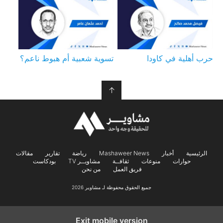
حرب أهلية في كاودا
تسوية شعبية أم هبوط ناعم؟
↑
الرئيسية
أخبار
Mashaweer News
رياضة
تقارير
مقالات
حوارات
منوعات
ثقافــة
مشاويــر TV
بودكاست
فريق العمل
من نحن
جميع الحقوق محفوظة لـ مشاوير 2026
Exit mobile version