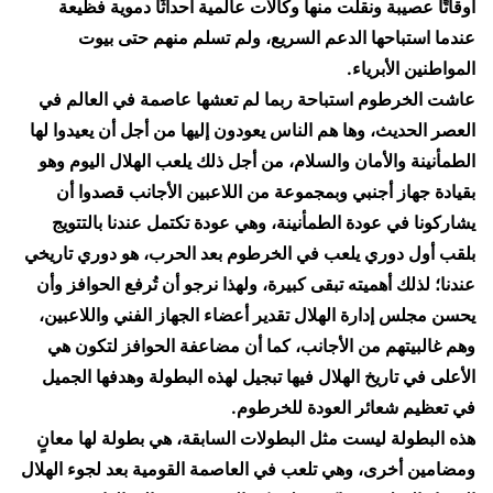
أوقاتًا عصيبة ونقلت منها وكالات عالمية أحداثًا دموية فظيعة
عندما استباحها الدعم السريع، ولم تسلم منهم حتى بيوت
المواطنين الأبرياء.
​عاشت الخرطوم استباحة ربما لم تعشها عاصمة في العالم في
العصر الحديث، وها هم الناس يعودون إليها من أجل أن يعيدوا لها
الطمأنينة والأمان والسلام، من أجل ذلك يلعب الهلال اليوم وهو
بقيادة جهاز أجنبي وبمجموعة من اللاعبين الأجانب قصدوا أن
يشاركونا في عودة الطمأنينة، وهي عودة تكتمل عندنا بالتتويج
بلقب أول دوري يلعب في الخرطوم بعد الحرب، هو دوري تاريخي
عندنا؛ لذلك أهميته تبقى كبيرة، ولهذا نرجو أن تُرفع الحوافز وأن
يحسن مجلس إدارة الهلال تقدير أعضاء الجهاز الفني واللاعبين،
وهم غالبيتهم من الأجانب، كما أن مضاعفة الحوافز لتكون هي
الأعلى في تاريخ الهلال فيها تبجيل لهذه البطولة وهدفها الجميل
في تعظيم شعائر العودة للخرطوم.
​هذه البطولة ليست مثل البطولات السابقة، هي بطولة لها معانٍ
ومضامين أخرى، وهي تلعب في العاصمة القومية بعد لجوء الهلال