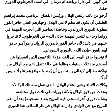
​في كوبر.. في دار الرياضة أم درمان، في استاد الخرطوم، الدوري
حقنا.
​أرجو من نائب رئيس الهلال ورئيس القطاع الرياضي محمد إبراهيم
العليقي أن يكون قد سلّم لاعبي الهلال وجهازهم الفني حافز الفوز
ببطولة الدوري الرواندي، وخاصة العناصر التي أنجزت المهمة في
رواندا وجاءت لتنجز المهمة -بإذن الله- في الخرطوم.. لا تتأخروا
عليهم في ذلك؛ لأن حافز الفوز بالدوري الرواندي هو أكبر حافز
لهم للفوز -بإذن الله- بالدوري السوداني.
​لا تؤجلوا حافز اليوم إلى الغد، هؤلاء اللاعبون الذين انفصلوا عن
أسرهم منذ ثلاث سنوات وظلوا في حالة تنقل دائم مع الهلال من
نواكشوط إلى كيغالي يستحقون أن يُمنحوا حوافزهم عاجلًا وليس
آجلًا.
​وكالات الأنباء وحتى إعلام الهلال -الذي تنقل منه تلك الوكالات-
يتحدث عن فوز الهلال بثلاثة دوريات في ثلاث دول مختلفة،
وهنالك دوري آخر انسحب فيه المريخ بعد (التسخينة) بعد أن لعب
المريخ مع حي الوادي وفاز به الهلال في دار السلام، هذا الدوري