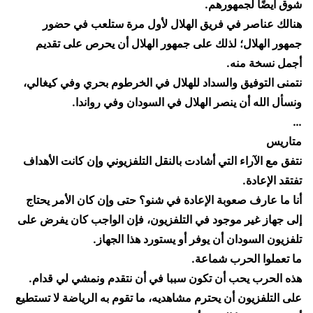
شوق أيضًا لجمهورهم.
​هنالك عناصر في فريق الهلال لأول مرة ستلعب في حضور
جمهور الهلال؛ لذلك على جمهور الهلال أن يحرص على تقديم
أجمل نسخة منه.
​نتمنى التوفيق والسداد للهلال في الخرطوم بحري وفي كيغالي،
ونسأل الله أن ينصر الهلال في السودان وفي رواندا.
​…
​متاريس
​نتفق مع الآراء التي أشادت بالنقل التلفزيوني وإن كانت الأهداف
تفتقد الإعادة.
​أنا ما عارف صعوبة الإعادة في شنو؟ حتى وإن كان الأمر يحتاج
إلى جهاز غير موجود في التلفزيون، فإن الواجب كان يفرض على
تلفزيون السودان أن يوفر أو يستورد هذا الجهاز.
ما تعملوا الحرب شماعة.
هذه الحرب يحب أن تكون سببا في أن نتقدم ونمشي لي قدام.
​على التلفزيون أن يحترم مشاهديه، ما تقوم به الرياضة لا تستطيع