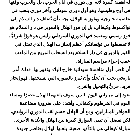
له أهمية كبيرة لأنه أول دوري في أيام الحرب، بل والحرب وقتها
في أوج وطيسها، وهو أول دوري سوداني وآخر دوري يلعب في
عاصمة خارجية ويفوز به الهلال، يجب أن تُضاف دار السلام إلى
نواكشوط وكيغالي، بل إن فوز الهلال بالسوبر في دار السلام هو
فوز رسمي ومعتمد في الدوري السوداني وليس هو فوزًا شرفيًّا.
​لا تسقطوا من توثيقاتكم أعظم إنجازات الهلال الذي تمثل في
الفوز بالدوري في دار السلام بعد انسحاب المريخ من الملعب
عقب إجراء مراسم المباراة.
​أن تلعب أول منافسة سودانية خارج البلاد وتفوز بها، فذلك أمر
تاريخي يجب أن يُخلّد وأن يُبرز بالصورة التي يستحقها، فهو إنجاز
فريد، حريٌّ بالتبجيل والفرح.
​نعود إلى مباراتي اليوم اللتين سوف يلعبهما الهلال عصرًا ومساء
اليوم في الخرطوم وكيغالي، وأشدد على ضرورة مضاعفة
الحوافز للمباراتين، ومع أن الهلال حسم لقب الدوري الرواندي،
لكن نفضل أن تبقى الفوارق كبيرة بين الهلال والأندية الأخرى.
​مباراة كيغالي هي بالتأكيد صعبة، يلعبها الهلال بعناصر جديدة