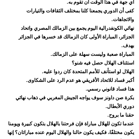
أي جهة في هذا الوقت أن تقوم به.
​كفى أن الدوري يجمعنا كلنا بمختلف الثقافات والتيارات
والاتجاهات.
​نهائي الكونفدرالية اليوم يجمع بين الزمالك المصري واتحاد
الجزائر، المباراة الأولى كان الزمالك قد خسرها في الجزائر
بهدف.
​المباراة صعبة وليست سهلة على الزمالك.
​استئناف الهلال حصل فيه شنو؟
​الهلال لو استأنف للأمم المتحدة كان ردوا عليه.
​أكبر فساد للاتحاد الأفريقي هو عدم الرد على الشكاوى.
​هذا فساد قانوني رسمي.
​بكرة صن داونز سوف يواجه الجيش المغربي في ذهاب نهائي
دوري الأبطال.
​حقنا ما بروح.
​عندما تكون للهلال مباراة فإن فرحتنا بالهلال بتكون كبيرة ويومنا
يكون مختلفًا، فكيف يكون حالنا والهلال اليوم عنده مباراتان؟ إنها