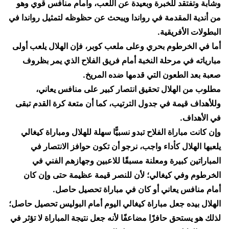
وشابة وتفتقد للخبرة وبعيدة عن اللعب، وأمام منافس قوي وهو
من أندية المقدمة في رواندا ويبحث عن حظوظه لتمثيل رواندا في
البطولات الأفريقية.
​أما في الخرطوم بحري وعلى ملعب كوبر، فإن الهلال يلعب أولى
مبارياته في مرحلة النخبة أمام فريق الفلاح الذي يمر بظروف
صعبة بعد الطعون التي قدمها ضده المريخ.
​مطلوب من الهلال تحقيق انتصار كبير على منافس يعاني،
وللأهداف قيمة في جدول الترتيب، كما أن متعة كرة القدم تبقى
في الأهداف.
​وإن كانت مباراة الفلاح تبدو نسبيًّا سهلة للهلال ومباراة كيغالي
يلعبها الهلال كأداء واجب، نرجو أن تكون حوافز الانتصار في
المباراتين كبيرة ومعلنة مسبقًا للاعبين وجهازهم الفني في
الخرطوم وفي كيغالي؛ لأن للنصر قيمة عظيمة حتى وإن كان
أمام منافس يعاني أو كان في مباراة تحصيل حاصل.
​الهلال بيده جعل مباراة كيغالي اليوم أمام البوليس تحصيل حاصل؛
لذلك هو يستحق حافزًا مضاعفًا لأنه جعل نتيجة المباراة لا تؤثر في