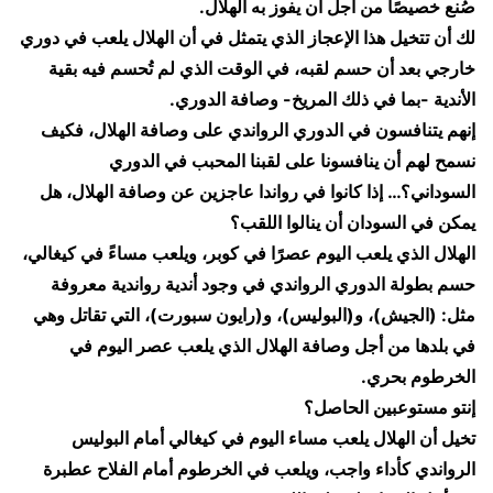
صُنع خصيصًا من أجل أن يفوز به الهلال.
​لك أن تتخيل هذا الإعجاز الذي يتمثل في أن الهلال يلعب في دوري
خارجي بعد أن حسم لقبه، في الوقت الذي لم تُحسم فيه بقية
الأندية -بما في ذلك المريخ- وصافة الدوري.
​إنهم يتنافسون في الدوري الرواندي على وصافة الهلال، فكيف
نسمح لهم أن ينافسونا على لقبنا المحبب في الدوري
السوداني؟… إذا كانوا في رواندا عاجزين عن وصافة الهلال، هل
يمكن في السودان أن ينالوا اللقب؟
​الهلال الذي يلعب اليوم عصرًا في كوبر، ويلعب مساءً في كيغالي،
حسم بطولة الدوري الرواندي في وجود أندية رواندية معروفة
مثل: (الجيش)، و(البوليس)، و(رايون سبورت)، التي تقاتل وهي
في بلدها من أجل وصافة الهلال الذي يلعب عصر اليوم في
الخرطوم بحري.
​إنتو مستوعبين الحاصل؟
​تخيل أن الهلال يلعب مساء اليوم في كيغالي أمام البوليس
الرواندي كأداء واجب، ويلعب في الخرطوم أمام الفلاح عطبرة