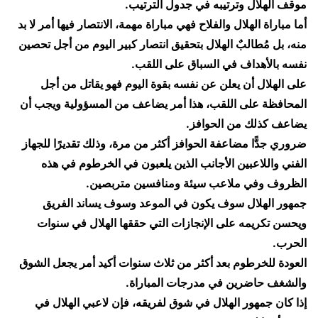
موقف الهلال وترتيبه في جدول الترتيب.
​أما مباراة الهلال والفلاح فهي مباراة مهمة، الانتصار فيها أمر لا بد
منه، بل مُطالبٌ الهلال بتحقيق انتصار كبير اليوم من أجل تحصين
نفسه بالأهداف في السباق على اللقب.
​على الهلال أن يعلن عن نفسه بقوة اليوم فهو يقاتل من أجل
المحافظة على اللقب، هذا أمر يضاعف من المسؤولية ويجب أن
يضاعف كذلك من الحوافز.
​ضروري جدًّا مضاعفة الحوافز أكثر من مرة، وذلك تقديرًا للجهاز
الفني واللاعبين الأجانب الذين يلعبون في الخرطوم في هذه
الظروف وفي ملاعب سيئة ومنافسين متربصين.
​جمهور الهلال سوف يكون في الموعد وسوف يساند الفريق
ويحسن تكريمه على الإنجازات التي حققها الهلال في سنوات
الحرب.
​العودة للخرطوم بعد أكثر من ثلاث سنوات أكيد أمر يجعل الشوق
والشغف حاضرين في مدرجات المباراة.
​إذا كان جمهور الهلال في شوق لفريقه، فإن لاعبي الهلال في