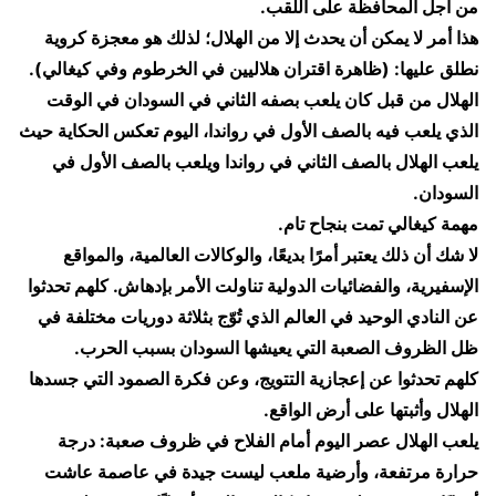
من أجل المحافظة على اللقب.
​هذا أمر لا يمكن أن يحدث إلا من الهلال؛ لذلك هو معجزة كروية
نطلق عليها: (ظاهرة اقتران هلاليين في الخرطوم وفي كيغالي).
​الهلال من قبل كان يلعب بصفه الثاني في السودان في الوقت
الذي يلعب فيه بالصف الأول في رواندا، اليوم تعكس الحكاية حيث
يلعب الهلال بالصف الثاني في رواندا ويلعب بالصف الأول في
السودان.
​مهمة كيغالي تمت بنجاح تام.
​لا شك أن ذلك يعتبر أمرًا بديعًا، والوكالات العالمية، والمواقع
الإسفيرية، والفضائيات الدولية تناولت الأمر بإدهاش. كلهم تحدثوا
عن النادي الوحيد في العالم الذي تُوّج بثلاثة دوريات مختلفة في
ظل الظروف الصعبة التي يعيشها السودان بسبب الحرب.
​كلهم تحدثوا عن إعجازية التتويج، وعن فكرة الصمود التي جسدها
الهلال وأثبتها على أرض الواقع.
​يلعب الهلال عصر اليوم أمام الفلاح في ظروف صعبة: درجة
حرارة مرتفعة، وأرضية ملعب ليست جيدة في عاصمة عاشت