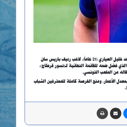
وفي المقابل، عزز المنتخب التونسي صفوفه بالجناح الأيمن الواعد خليل العياري (21 عاماً)، لاعب رديف باريس سان
ذي فضّل ضمه للقائمة النهائية لـ(نسور قرطاج)،
قاله من الملعب التونسي
.
معدل الأعمار، ومنح الفرصة كاملة للمحترفين الشباب
.
ماسنجر
مشاركة عبر البريد
طباعة