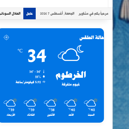
مرحباً بكم في مشاوير
الجمعة, أغسطس 7 2026
الهلال السودان
عاجل
حالة الطقس
34
℃
الخرطوم
34º - 34º
33%
5.92 كيلومتر/ساعة
غيوم متفرقة
39
39
38
40
40
℃
℃
℃
℃
℃
السبت
الأحد
الأثنين
الثلاثاء
الأربعاء