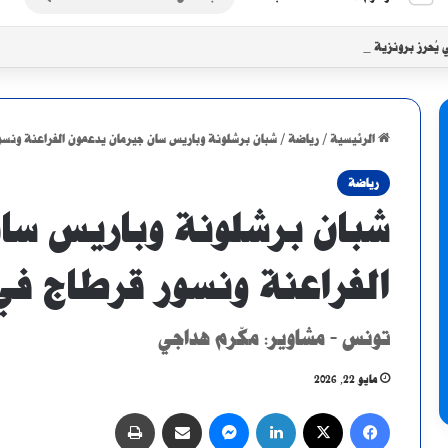
عن
ي يُحرز برونزية سيكافا بثنائية في شباك الجاموس
الرئيسية
/
رياضة
/
شبان برشلونة وباريس سان جيرمان يدعمون الفراعنة ونسو
رياضة
شبان برشلونة وباريس سا
الفراعنة ونسور قرطاج في
تونس - مشاوير: مكّرم هداجي
مايو 22, 2026
فيسبوك
X
لينكدإن
ماسنجر
مشاركة عبر البريد
طباعة