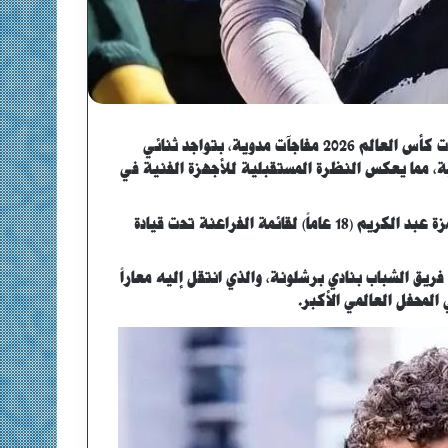
شهدت القوائم النهائية للمنتخبات العربية المشاركة في نهائيات كأس العالم 2026 مفاجآت مدوية، بتواجد ثنائي
، مما يعكس النظرة المستقبلية للأجهزة الفنية في
وجاء على رأس هذه المفاجآت استدعاء المهاجم المصري الشاب حمزة عبد الكريم (18 عاماً) لقائمة الفراعنة تحت قيادة
فريق الشباب بنادي برشلونة، والذي انتقل إليه معاراً
المحفل العالمي الأكبر
.