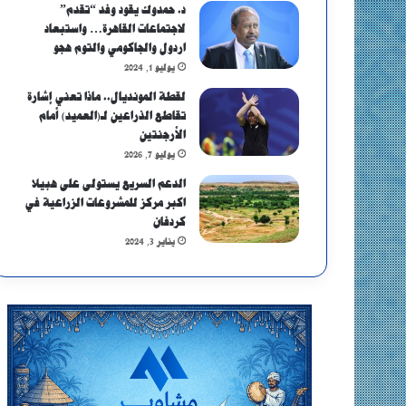
د. حمدوك يقود وفد “تقدم”
لاجتماعات القاهرة… واستبعاد
اردول والجاكومي والتوم هجو
يوليو 1, 2024
لقطة المونديال.. ماذا تعني إشارة
تقاطع الذراعين لـ(العميد) أمام
الأرجنتين
يوليو 7, 2026
الدعم السريع يستولى على هبيلا
اكبر مركز للمشروعات الزراعية في
كردفان
يناير 3, 2024