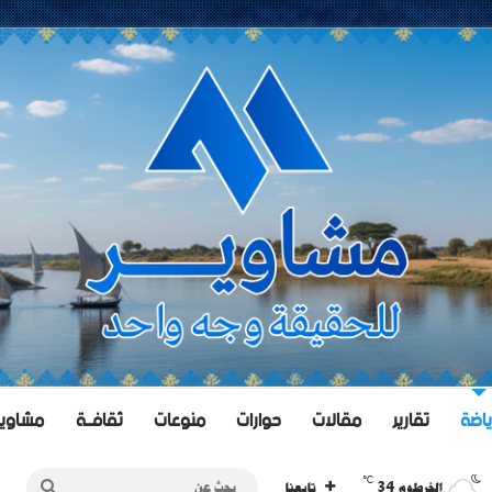
ياضة
تقارير
مقالات
حوارات
منوعات
ثقافــة
مشاويــر 
℃
34
بحث
الخرطوم
تابعنا