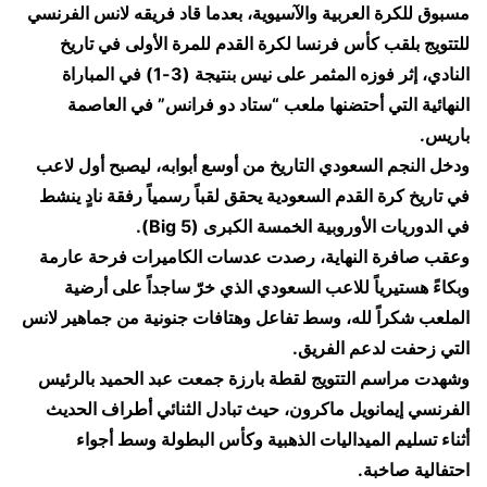
مسبوق للكرة العربية والآسيوية، بعدما قاد فريقه لانس الفرنسي
للتتويج بلقب كأس فرنسا لكرة القدم للمرة الأولى في تاريخ
النادي، إثر فوزه المثمر على نيس بنتيجة (3-1) في المباراة
النهائية التي أحتضنها ملعب “ستاد دو فرانس” في العاصمة
باريس.
ودخل النجم السعودي التاريخ من أوسع أبوابه، ليصبح أول لاعب
في تاريخ كرة القدم السعودية يحقق لقباً رسمياً رفقة نادٍ ينشط
في الدوريات الأوروبية الخمسة الكبرى (Big 5).
وعقب صافرة النهاية، رصدت عدسات الكاميرات فرحة عارمة
وبكاءً هستيرياً للاعب السعودي الذي خرّ ساجداً على أرضية
الملعب شكراً لله، وسط تفاعل وهتافات جنونية من جماهير لانس
التي زحفت لدعم الفريق.
وشهدت مراسم التتويج لقطة بارزة جمعت عبد الحميد بالرئيس
الفرنسي إيمانويل ماكرون، حيث تبادل الثنائي أطراف الحديث
أثناء تسليم الميداليات الذهبية وكأس البطولة وسط أجواء
احتفالية صاخبة.