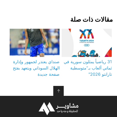
مقالات ذات صلة
31 رياضياً يمثلون سورية في
صنداي يعتذر لجمهور وإدارة
ثماني ألعاب بـ”متوسطية
الهلال السوداني ويتعهد بفتح
تارانتو 2026″
صفحة جديدة
↑