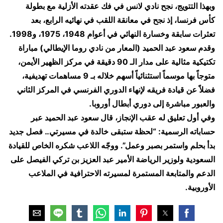
وبهذا التتويج، نجح نادي لانس في فك عقدته الأزلية مع بطولة
كأس فرنسا، إذ نجح في معانقة اللقب في نهائيه الرابع، بعد
تعثرات سابقة وخسارة النهائي في أعوام 1948، 1975، و1998.
وقدم سعود عبد الحميد (المعار من نادي روما الإيطالي) مباراة
تكتيكية مثالية على مدار الـ 90 دقيقة في مركز الظهير الأيمن،
متوجاً بها موسماً استثنائياً أسهم خلاله بـ 9 مساهمات تهديفية،
فضلاً عن قيادة فريقه لإنهاء الدوري الفرنسي في المركز الثاني
والعبور مباشرة إلى دوري أبطال أوروبا.
وفي أول تعليق له عقب الإنجاز، قال سعود عبد الحميد عبر
حساباته الرسمية: “لحظة ستبقى خالدة في مسيرتي.. فصل جديد
بدأ بحلم واستمر بصبر وعمل”. ووجّه اللاعب شكره الخاص للقيادة
السعودية ولوزير الرياضة الأمير عبد العزيز بن تركي الفيصل على
الدعم والمتابعة المستمرة لمسيرته الاحترافية في الملاعب
الأوروبية.