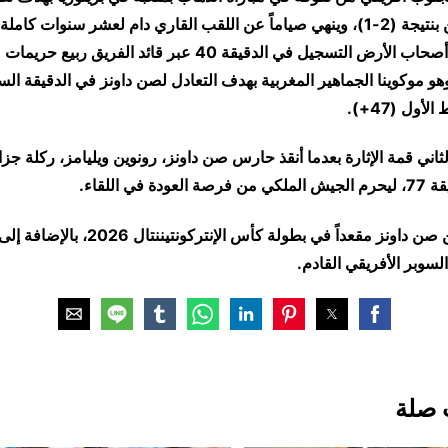
بمجموع المباراتين بنتيجة (2-1)، وينهي صياماً عن اللقب القاري دام لعشر سنوات 
عام 2016.افتتح أصحاب الأرض التسجيل في الدقيقة 40 عبر قائد الف
هو موكوينا الجماهير المغربية بهدف التعادل لصن داونز في الدقيقة ال
أول (47+).
ي قمة الإثارة بعدما أنقذ حارس صن داونز، رونوين ويليامز، ركلة جزاء 
 في اللقاء.
وبهذا الفوز، يضمن صن داونز مقعداً في بطولة كأ
سوبر الأفريقي القادم.
 صلة