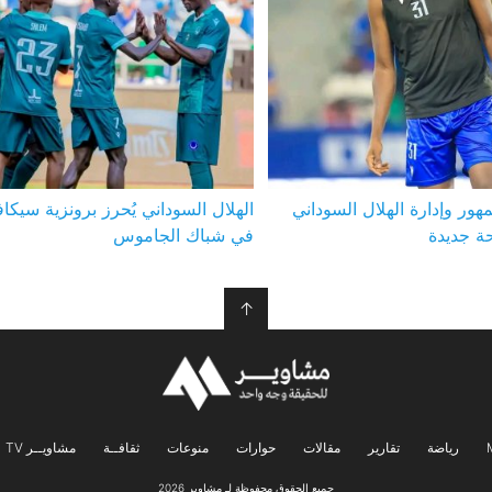
هور وإدارة الهلال السوداني
الهلال السوداني يُحرز برونزية سيكافا
ة جديدة
في شباك الجاموس
↑
رياضة
تقارير
مقالات
حوارات
منوعات
ثقافــة
مشاويــر TV
جميع الحقوق محفوظة لـ مشاوير 2026