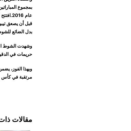
قبل أن يصعق تيبو
بدل الضائع للشوط ال
وشهدت الشوط الثان
حريمات في الدقيقة 77، ليحرم الجيش الملكي من فرصة العودة
مرتقبة في كأس ال
مقالات ذات