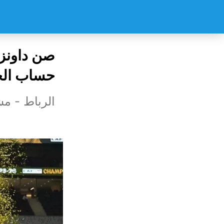
صن داونز ي
حساب الج
الرباط - مش