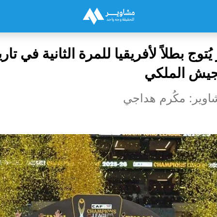
ُتوج بطلاً لأفريقيا للمرة الثانية في تا
يش الملكي
اوير: مكُرم هداجي