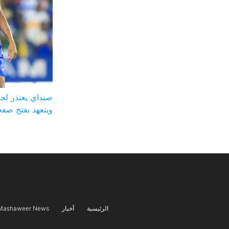
صنداي يعتذر لجم
ويتعهد بفتح صفح
الرئيسية
أخبار
Mashaweer News