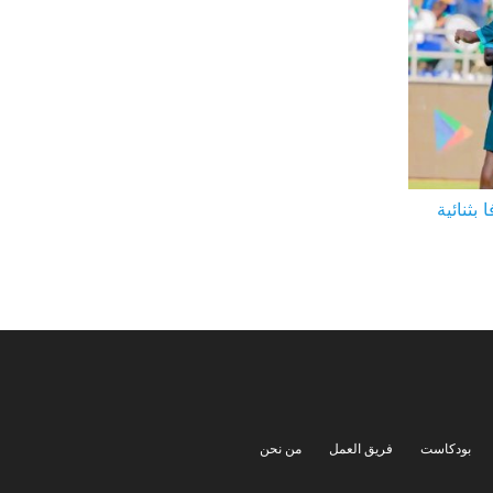
 بثنائية
بودكاست
فريق العمل
من نحن