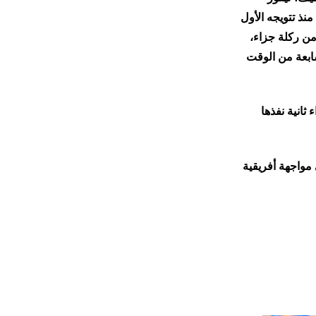
كاملة منذ تتويجه الأول
ريق ربيع حريمات من ركلة جزاء،
سابعة من الوقت
ثانية نفذها
س الإنتركونتيننتال 2026، بالإضافة إلى مواجهة أفريقية