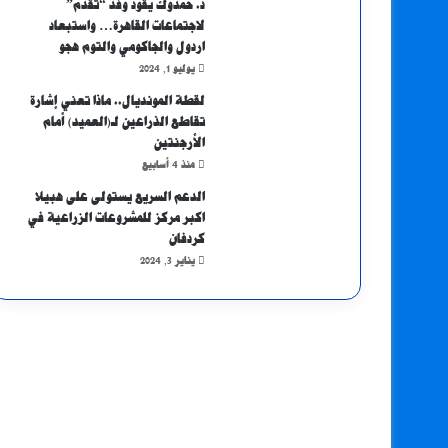
د. حمدوك يقود وفد “تقدم”
لاجتماعات القاهرة… واستبعاد
اردول والجاكومي والتوم هجو
يوليو 1, 2024
لقطة المونديال.. ماذا تعني إشارة
تقاطع الذراعين لـ(العميد) أمام
الأرجنتين
منذ 4 أسابيع
الدعم السريع يستولى على هبيلا
اكبر مركز للمشروعات الزراعية في
كردفان
يناير 3, 2024