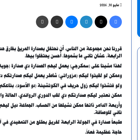
مايو 30, 2026
فيسبوك
X
لينكدإن
ماسنجر
مشاركة عبر البريد
طباعة
قررنا نحن مجموعة من الناس، أن نحتفل بصدارة المريخ بفارق هدف
الرابعة، عشان تاني ما بشموها، أحسن يحتفلوا بيها.
لهذا مشينا على (سمكرجي) يعمل ليهم الصدارة دي صدارة (جوية) 
وممكن لو لقيتوا ليكم (مزوراتي) شاطر يعمل ليكم صدارتكم دي
ولو فتشتوا ليكم زول حريف في الكوتشينة (دو الأسود)، بتاعكم د
ممكن نعتبر ليكم صدارتكم دي لقب الدوري الرواندي، الحالة واح
وأربعة الدامر ذاتها ممكن نشيلها من الحساب. الجماعة ديل لي
تاني للوصافة.
​طبعاً صدارة في الجولة الرابعة لفريق بطلع من التمهيدي في آخ
حاجة عظيمة فعلاً.