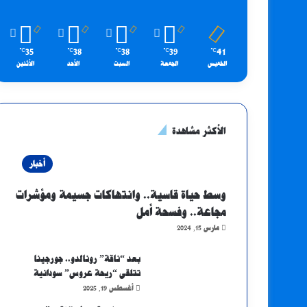
35
38
38
39
41
℃
℃
℃
℃
℃
الخميس
الجمعة
السبت
الأحد
الأثنين
الأكثر مشاهدة
أخبار
وسط حياة قاسية.. وانتهاكات جسيمة ومؤشرات
مجاعة.. وفسحة أمل
مارس 15, 2024
بعد “ناقة” رونالدو.. جورجينا
تتلقى “ريحة عروس” سودانية
أغسطس 19, 2025