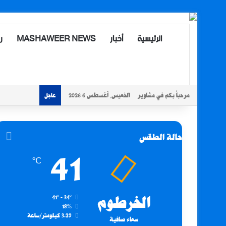
الرئيسية
أخبار
MASHAWEER NEWS
ر
مرحباً بكم في مشاوير
الخميس, أغسطس 6 2026
عاجل
حالة الطقس
41
℃
الخرطوم
41º - 34º
18%
3.29 كيلومتر/ساعة
سماء صافية