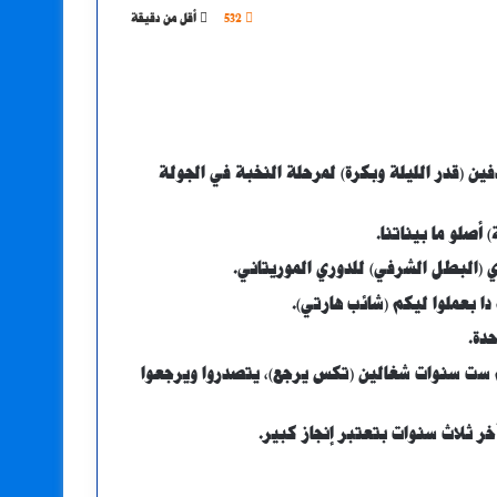
532
أقل من دقيقة
ين (قدر الليلة وبكرة) لمرحلة النخبة في الجولة
أصلو ما بيناتنا.
 (البطل الشرفي) للدوري الموريتاني.
ا بعملوا ليكم (شائب هارتي).
دة.
هم ست سنوات شغالين (تكس يرجع)، يتصدروا ويرجعوا
ر ثلاث سنوات بتعتبر إنجاز كبير.