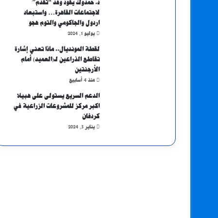
د. حمدوك يقود وفد “تقدم”
لاجتماعات القاهرة… واستبعاد
اردول والجاكومي والتوم هجو
يوليو 1, 2024
لقطة المونديال.. ماذا تعني إشارة
تقاطع الذراعين لـ(العميد) أمام
الأرجنتين
منذ 4 أسابيع
الدعم السريع يستولى على هبيلا
اكبر مركز للمشروعات الزراعية في
كردفان
يناير 3, 2024