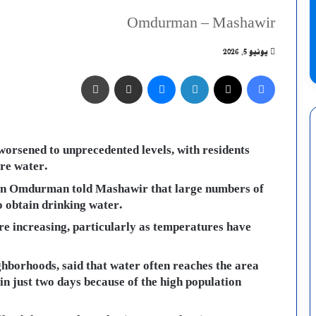
Omdurman – Mashawir
يونيو 5, 2026
فيسبوك
X
لينكدإن
ماسنجر
مشاركة عبر البريد
طباعة
orsened to unprecedented levels, with residents
ure water.
ern Omdurman told Mashawir that large numbers of
o obtain drinking water.
re increasing, particularly as temperatures have
hborhoods, said that water often reaches the area
in just two days because of the high population