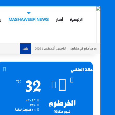
الرئيسية
أخبار
MASHAWEER NEWS
ر
مرحباً بكم في مشاوير
الخميس, أغسطس 6 2026
عاجل
حالة الطقس
32
℃
الخرطوم
41º - 31º
42%
6.1 كيلومتر/ساعة
غيوم متفرقة