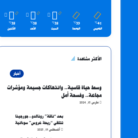
38
38
38
39
41
℃
℃
℃
℃
℃
الخميس
الجمعة
السبت
الأحد
الأثنين
الأكثر مشاهدة
أخبار
وسط حياة قاسية.. وانتهاكات جسيمة ومؤشرات
مجاعة.. وفسحة أمل
مارس 15, 2024
بعد “ناقة” رونالدو.. جورجينا
تتلقى “ريحة عروس” سودانية
أغسطس 19, 2025