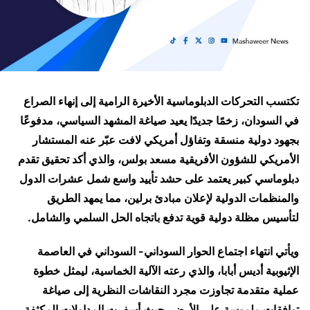
تكتسب التحركات الدبلوماسية الأخيرة الرامية إلى إنهاء الصراع
في السودان، زخمًا جديدًا يعيد صياغة المشهد السياسي، مدفوعًا
بجهود دولية منسقة وتفاؤل أمريكي لافت عبّر عنه المستشار
الأمريكي للشؤون الأفريقية مسعد بولس، والذي أكد تحقيق تقدم
دبلوماسي كبير يعتمد على حشد تأييد واسع شمل عشرات الدول
والمنظمات الدولية لإعلان مبادئ برلين، مما يمهد الطريق
لتأسيس مظلة دولية قوية تدفع باتجاه الحل السلمي والشامل.
ويأتي انتهاء اجتماع الحوار السوداني- السوداني في العاصمة
الإثيوبية أديس أبابا، والذي رعته الآلية الخماسية، ليمثل خطوة
عملية متقدمة تجاوزت مجرد النقاشات النظرية إلى صياغة
توافقات ملموسة على الأرض، حيث أسفرت المداولات المكثفة