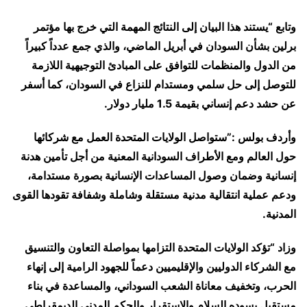
وتابع “يستند هذا البيان إلى النتائج المهمة التي خرج بها مؤتمر
برلين بشأن السودان في أبريل الماضي، والذي جمع عدداً كبيراً
من الدول والمنظمات للتوافق على المبادئ التوجيهية اللازمة
للتوصل إلى حل سلمي ومستدام للنزاع في السودان، كما أسفر
عن حشد دعم إنساني بقيمة 1.5 مليار دولار.
وأردف بولس :”ستواصل الولايات المتحدة العمل مع شركائها
حول العالم ومع الأطراف السودانية المعنية من أجل تأمين هدنة
إنسانية وضمان وصول المساعدات الإنسانية بصورة مستدامة،
ودعم عملية انتقالية مدنية مستقلة وشاملة وشفافة تقودها القوى
المدنية.
وزاد “تؤكد الولايات المتحدة التزامها بمواصلة التعاون والتنسيق
مع الشركاء الدوليين والإقليميين دعماً للجهود الرامية إلى إنهاء
الحرب، وتخفيف معاناة الشعب السوداني، والمساعدة في بناء
مستقبل يسوده السلام والاستقرار والحكم المدني الديمقراطي.