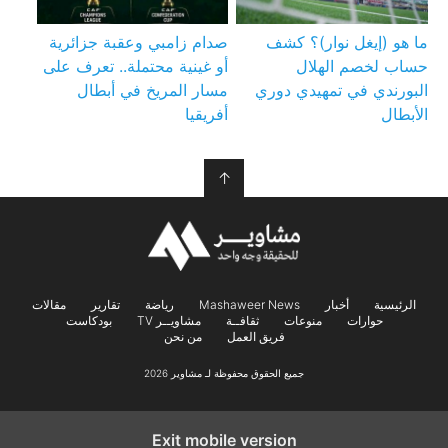
ما هو (إيغل نوار)؟ كشف
صدام زامبي وعقبة جزائرية
حساب لخصم الهلال
أو غينية محتملة.. تعرف على
البورندي في تمهيدي دوري
مسار المريخ في أبطال
الأبطال
أفريقيا
↑
الرئيسية
أخبار
Mashaweer News
رياضة
تقارير
مقالات
حوارات
منوعات
ثقافــة
مشاويــر TV
بودكاست
فريق العمل
من نحن
جميع الحقوق محفوظة لـ مشاوير 2026
Exit mobile version