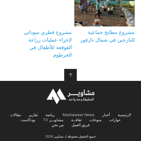
مشروع مطابخ جماعية
مشروع قطري سوداني
للنازحين في شمال دارفور
لإجراء عمليات زراعة
القوقعة للأطفال في
الخرطوم
↑
الرئيسية
أخبار
Mashaweer News
رياضة
تقارير
مقالات
حوارات
منوعات
ثقافــة
مشاويــر TV
بودكاست
فريق العمل
من نحن
جميع الحقوق محفوظة لـ مشاوير 2026