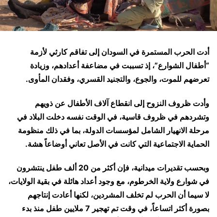
أدت الحرب المستمرة في السودان إلى تفاقم كارثي لأزمة
“أطفال الشوارع”، إذ تسببت في مضاعفة أعدادهم، وزيادة
تعرضهم للموت، والجوع، والتجنيد القسري، وفقدان المأوى.
وأدت ظروف النزوح إلى انقطاع آلاف الأطفال عن ذويهم
وتشردهم في ظروف قاسية، في الوقت نفسه دخلت البلاد في
مرحلة الانهيار الشامل لمؤسسات الدولة، بما في ذلك منظومة
الحماية الاجتماعية التي كانت في الأصل تعاني أوضاعاً هشة.
وبحسب تقديرات ميدانية، فإن أكثر من 20 ألف طفل ينتشرون
في شوارع ولاية الخرطوم، مع وجود أعداد هائلة في بقية الولايات،
لا سيما أن الحرب لم تخلف المشردين، لكنها أعادت إنتاجهم
بصورة أكثر اتساعاً، في وقت تم تهجير 7 ملايين طفل منذ بدء