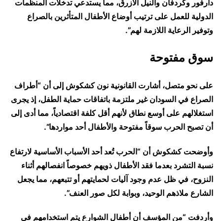
دارفور وكردفان والنيل الأزرق، مما يستدعي تدخلات المنظمات
الدولية للعمل على ترتيب أوضاع الأطفال المتأثرين بالصراع
وتوفير الرعاية اللازمة لهم”.
سوق مفتوحة
على نحو متصل، أشارت القانونية نون كشكوش إلى أن “أطراف
الصراع في السودان غير ملتزمة باتفاقات حماية الطفل، إذ يجرى
استغلالهم على أوسع نطاق لأنهم أقل كلفة اقتصادياً، مما أدى إلى
أن تصبح الحرب سوقاً مفتوحة والأطفال أحد مواردها”.
وأوضحت كشكوش أن “الحرب تُعد أحد الأسباب الأساسية لارتفاع
نسبة التشرد بعدما فقد الأطفال ذويهم خصوصاً انفصالهم أثناء
النزوح، في ظل عدم وجود آليات لحمايتهم أو تتبعهم، مما يجعل
الشارع ملاذهم الوحيد، وبوابة لكل صور العنف”.
وأردفت “من المؤسف أن أطفال الشوارع يتم استخدامهم في