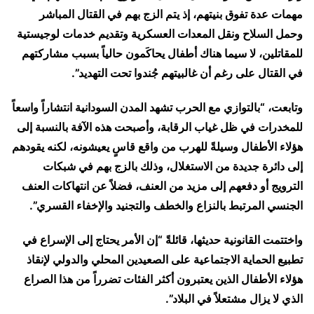
مهمات عدة تفوق بنيتهم، إذ يتم الزج بهم في القتال المباشر
وحمل السلاح ونقل المعدات العسكرية وتقديم خدمات لوجيستية
للمقاتلين، لا سيما هناك أطفال يحاكَمون حالياً بسبب مشاركتهم
في القتال على رغم أن غالبيتهم جُندوا تحت التهديد”.
وتابعت، “بالتوازي مع الحرب تشهد المدن السودانية انتشاراً واسعاً
للمخدرات في ظل غياب الرقابة، وأصبحت هذه الآفة بالنسبة إلى
هؤلاء الأطفال وسيلةً للهرب من واقع قاسٍ يعيشونه، لكنه يقودهم
إلى دائرة جديدة من الاستغلال، وذلك بالزج بهم في شبكات
الترويج أو دفعهم إلى مزيد من العنف، فضلاً عن انتهاكات العنف
الجنسي المرتبط بالنزاع والخطف والتجنيد والإخفاء القسري”.
واختتمت القانونية حديثها، قائلةً “إن الأمر يحتاج إلى الإسراع في
تطبيع الحماية الاجتماعية على الصعيدين المحلي والدولي لإنقاذ
هؤلاء الأطفال الذين يعتبرون أكثر الفئات تضرراً من هذا الصراع
الذي لا يزال مشتعلاً في البلاد”.