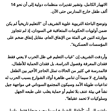
الانهيار الكامل، وتشير تقديرات منظمات دولية إلى أن نحو 14
ألف طفل خارج المدارس حتى الآن.
وتوضح الباحثة التربوية علوية الشريف أن “التعليم تاريخياً لم يكن
ضمن أولويات الحكومات المتعاقبة في السودان، إذ لم تتجاوز
موازنته اثنين في المئة من الإنفاق العام، مقابل إنفاق ضخم على
المؤسسات العسكرية”.
وأردفت الشريف إن “غياب التعليم في ظل الحرب لا يعني فقط
فقدان المعرفة وفصول الدراسة، بل فقدان الحماية للأطفال،
فالمدرسة في كثير من الحالات تمثل الحاجز الأخير بين الطفل
والشارع، لا سيما أن تنامي ظاهرة أولاد الشوارع بسبب الحرب له
تداعيات طويلة الأمد وسيكون المجتمع السوداني في مواجهة جيل
نشأ في بيئة عنف بلا تعليم أو حماية يغلب على طبعه الجهل
وسلوكيات لا تحمد عقباها”.
ولفتت إلى أن “أطفال الشوارع ليسوا مجرد ضحايا فقط، وإنما