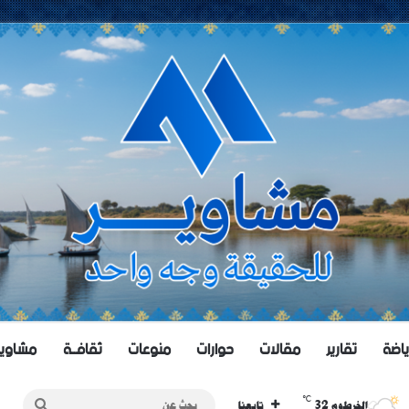
ياضة
تقارير
مقالات
حوارات
منوعات
ثقافــة
مشاويــر 
℃
32
بحث
الخرطوم
تابعنا