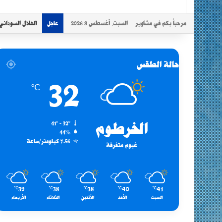
مرحباً بكم في مشاوير
السبت, أغسطس 8 2026
الهلال السوداني
عاجل
حالة الطقس
32
℃
الخرطوم
41º - 32º
44%
7.56 كيلومتر/ساعة
غيوم متفرقة
39
38
38
40
41
℃
℃
℃
℃
℃
السبت
الأحد
الأثنين
الثلاثاء
الأربعاء