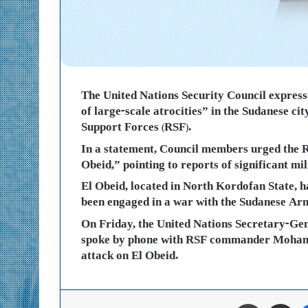
The United Nations Security Council expres
of large-scale atrocities” in the Sudanese ci
Support Forces (RSF).
In a statement, Council members urged the RS
Obeid,” pointing to reports of significant mi
El Obeid, located in North Kordofan State, h
been engaged in a war with the Sudanese Arm
On Friday, the United Nations Secretary-Gen
spoke by phone with RSF commander Mohame
attack on El Obeid.
ماسنجر
مشاركة عبر البريد
طباعة