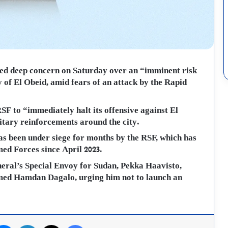
sed deep concern on Saturday over an “imminent risk
ty of El Obeid, amid fears of an attack by the Rapid
F to “immediately halt its offensive against El
litary reinforcements around the city.
as been under siege for months by the RSF, which has
ed Forces since April 2023.
eral’s Special Envoy for Sudan, Pekka Haavisto,
d Hamdan Dagalo, urging him not to launch an
فيسبوك
X
لينكدإن