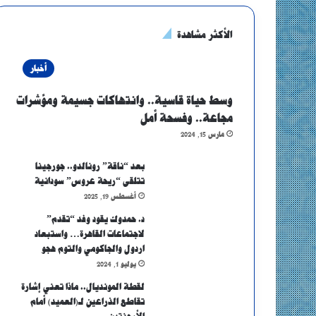
الأكثر مشاهدة
أخبار
وسط حياة قاسية.. وانتهاكات جسيمة ومؤشرات
مجاعة.. وفسحة أمل
مارس 15, 2024
بعد “ناقة” رونالدو.. جورجينا
تتلقى “ريحة عروس” سودانية
أغسطس 19, 2025
د. حمدوك يقود وفد “تقدم”
لاجتماعات القاهرة… واستبعاد
اردول والجاكومي والتوم هجو
يوليو 1, 2024
لقطة المونديال.. ماذا تعني إشارة
تقاطع الذراعين لـ(العميد) أمام