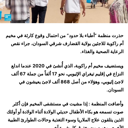
حذرت منظمة “أطباء بلا حدود” من احتمال وقوع كارثة في مخيم
أم راكوبة للاجئين بولاية القضارف شرقي السودان، جراء نقص
الرعاية الصحية والغذاء.
ويستضيف مخيم أم راكوبة، الذي أُنشئ في 2020 عندما اندلع
النزاع في إقليم تيغراي الإثيوبي، نحو 17 ألفاً من جملة 67 ألف
لاجئ إثيوبي، وهؤلاء من أصل 868 ألف لاجئ يعيشون في
السودان.
وأضافت المنظمة : إذا مشيت في مستشفى المخيم فإن أكثر
صوت تسمعه هو بكاء الأطفال حديثي الولادة أثناء الولادة أو أولئك
الذين يتلقون علاج الملاريا وسوء التغذية وحالات الطوارئ الطبية
الأخرى. وهو صوت يخترق كل شيء آخر.