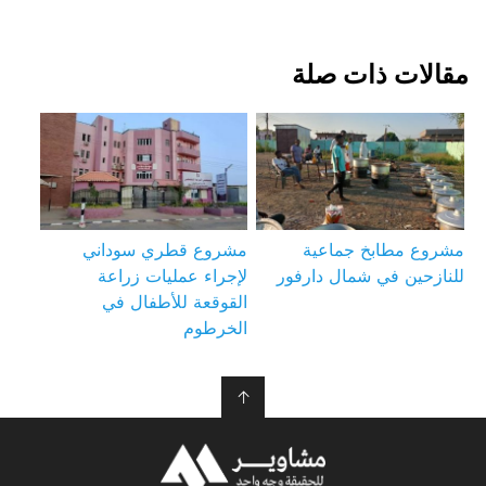
مقالات ذات صلة
مشروع مطابخ جماعية
مشروع قطري سوداني
للنازحين في شمال دارفور
لإجراء عمليات زراعة
القوقعة للأطفال في
الخرطوم
↑