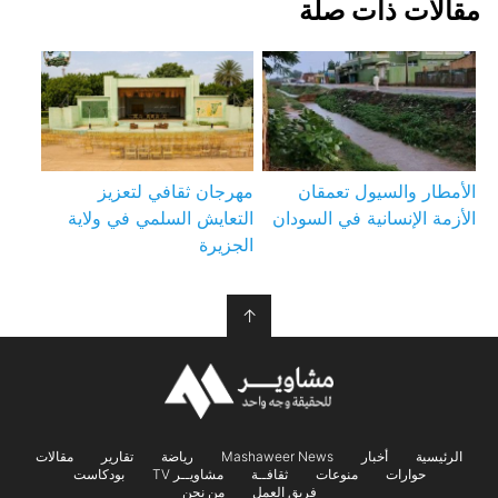
مقالات ذات صلة
الأمطار والسيول تعمقان
مهرجان ثقافي لتعزيز
الأزمة الإنسانية في السودان
التعايش السلمي في ولاية
الجزيرة
↑
الرئيسية
أخبار
Mashaweer News
رياضة
تقارير
مقالات
حوارات
منوعات
ثقافــة
مشاويــر TV
بودكاست
فريق العمل
من نحن