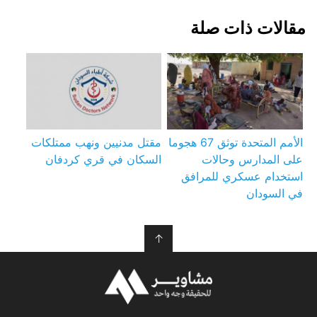
مقالات ذات صلة
الأمم المتحدة توثق 67 هجوما
مقتل مدنيين ونهب ممتلكات
على المدارس وحالات
السكان في قري كردفان
استخدام عسكري للمرافق
في السودان
↑