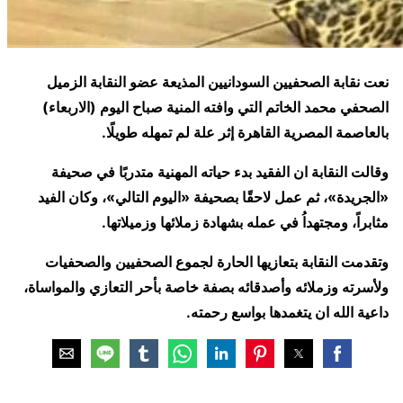
نعت نقابة الصحفيين السودانيين المذيعة عضو النقابة الزميل
الصحفي محمد الخاتم التي وافته المنية صباح اليوم (الاربعاء)
بالعاصمة المصرية القاهرة إثر علة لم تمهله طويلًا.
وقالت النقابة ان الفقيد بدء حياته المهنية متدربًا في صحيفة
«الجريدة»، ثم عمل لاحقًا بصحيفة «اليوم التالي»، وكان الفيد
مثابراً، ومجتهداُ في عمله بشهادة زملائها وزميلاتها.
وتقدمت النقابة بتعازيها الحارة لجموع الصحفيين والصحفيات
ولأسرته وزملائه وأصدقائه بصفة خاصة بأحر التعازي والمواساة،
داعية الله ان يتغمدها بواسع رحمته.