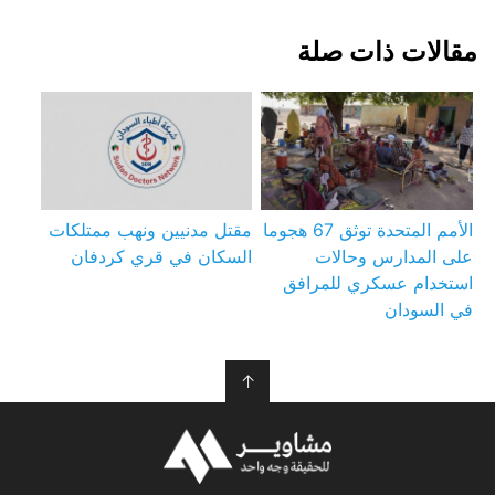
مقالات ذات صلة
الأمم المتحدة توثق 67 هجوما
مقتل مدنيين ونهب ممتلكات
على المدارس وحالات
السكان في قري كردفان
استخدام عسكري للمرافق
في السودان
↑