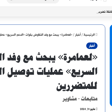
عن
انقة تضرب الأبيض مع تزايد موجات النزوح
الرئيسية
/
أخبار
/
«لعمامرة» يبحث مع وفد التفاوض بقوات «الدعم السريع» عمل
أخبار
«لعمامرة» يبحث مع وفد ا
السريع» عمليات توصيل ال
للمتضررين
متابعات - مشاوير
مايو 31, 2024