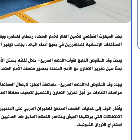
بحث المبعوث الشخصي للأمين العام للأمم المتحدة رمطان لعمامرة ووفد
المساعدات الإنسانية للمتضررين في جميع أنحاء البلاد ، بجانب توفير ال
وبحث وفد التفاوض التابع لقوات«الدعم السريع» خلال لقائه بممثل الأم
بحثا سبل تعزيز التعاون مع الأمم المتحدة بحضور منسقة الأمم المتحدة
وجدد وفد التفاوض لـ«الدعم السريع» مضاعفة الجهود لايصال المساعدات
مواصلة اللقاءات من أجل تعزيز التعاون والتنسيق لتخفيف معاناة المد
وأشار الوفد إلى عمليات القصف الممنهج للطيران الحربي على المدنيين 
الانتهاكات التي يرتكبها الجيش وعناصر النظام السابق ضد المدنيين 
استخراج الأوراق الثبوتية.