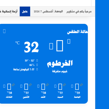
مرحباً بكم في مشاوير
الجمعة, أغسطس 7 2026
أزمة إنسانية خ
عاجل
حالة الطقس
32
℃
الخرطوم
39º - 32º
46%
7.07 كيلومتر/ساعة
غيوم متفرقة
38
37
38
37
39
℃
℃
℃
℃
℃
الجمعة
السبت
الأحد
الأثنين
الثلاثاء