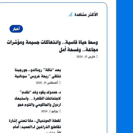
الأكثر مشاهدة
أخبار
وسط حياة قاسية.. وانتهاكات جسيمة ومؤشرات
مجاعة.. وفسحة أمل
مارس 15, 2024
بعد “ناقة” رونالدو.. جورجينا
تتلقى “ريحة عروس” سودانية
أغسطس 19, 2025
د. حمدوك يقود وفد “تقدم”
لاجتماعات القاهرة… واستبعاد
اردول والجاكومي والتوم هجو
يوليو 1, 2024
لقطة المونديال.. ماذا تعني إشارة
تقاطع الذراعين لـ(العميد) أمام