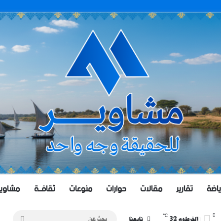
ياضة
تقارير
مقالات
حوارات
منوعات
ثقافــة
مشاويــر 
℃
32
بحث
الخرطوم
تابعنا