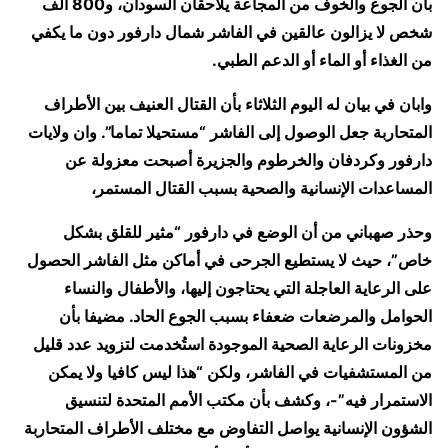
بأن الجوع والخوف من المجاعة يلاحقان السودان، و800 ألف
شخص لا يزالون عالقين في الفاشر شمال دارفور دون ما يكفي
من الغذاء أو الماء أو الدعم الطبي.
وابان في بيان له اليوم الثلاثاء بأن القتال العنيف بين الأطراف
المتحاربة جعل الوصول إلى الفاشر “مستحيلا تماما”. وان ولايات
دارفور وكردفان والخرطوم والجزيرة أصبحت معزولة عن
المساعدات الإنسانية والصحية بسبب القتال المستمر،
وحذر صهباني من أن الوضع في دارفور “مثير للقلق بشكل
خاص”، حيث لا يستطيع الجرحى في أماكن مثل الفاشر الحصول
على الرعاية العاجلة التي يحتاجون إليها، والأطفال والنساء
الحوامل والمرضعات ضعفاء بسبب الجوع الحاد. مضيفا بأن
مخزونات الرعاية الصحية الموجودة استُخدمت لتزويد عدد قليل
من المستشفيات في الفاشر، ولكن “هذا ليس كافيا ولا يمكن
الاستمرار فيه”-، وكشف بأن مكتب الأمم المتحدة لتنسيق
الشؤون الإنسانية يواصل التفاوض مع مختلف الأطراف المتحاربة