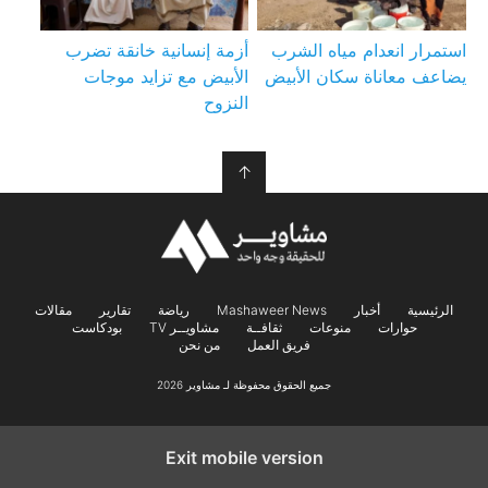
استمرار انعدام مياه الشرب
أزمة إنسانية خانقة تضرب
يضاعف معاناة سكان الأبيض
الأبيض مع تزايد موجات
النزوح
↑
الرئيسية
أخبار
Mashaweer News
رياضة
تقارير
مقالات
حوارات
منوعات
ثقافــة
مشاويــر TV
بودكاست
فريق العمل
من نحن
جميع الحقوق محفوظة لـ مشاوير 2026
Exit mobile version